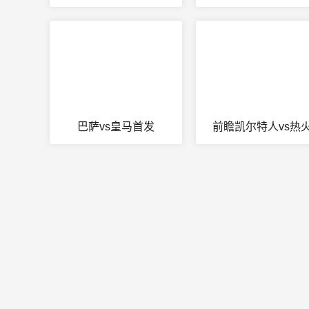
巴萨vs皇马首发
前瞻凯尔特人vs热