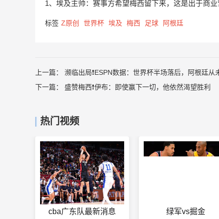
1、埃及主帅：赛事方希望梅西留下来，这是出于商业
标签
Z原创
世界杯
埃及
梅西
足球
阿根廷
上一篇：
濒临出局❗️ESPN数据：世界杯半场落后，阿根廷从
下一篇：
盛赞梅西❗️伊布：即使赢下一切，他依然渴望胜利
热门视频
cba广东队最新消息
绿军vs掘金