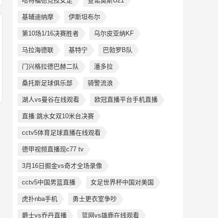
哈特福德竞技女足
查诺莫斯U21
基辅迪纳摩
伊斯坦布尔
第10场1/16决赛胜者
乌尔皮亚纳KF
马拉海德联
基特宁
巴勃罗B队
门兴格拉德巴赫二队
潘多拉
桑托斯足球俱乐部
骑警流浪
湖人vs曼谷在线观看
欧冠直播平台手机直播
直播:跳水女双10米台决赛
cctv5体育足球直播在线观看
德甲视频直播现c77 tv
3月16日掘金vs奇才全场录像
cctv5中国男篮直播
女足世界杯中国对美国
虎扑nba手机
勇士更衣室争吵
爵士vs乔丹直播
篮网vs雄鹿在线观看