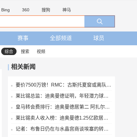
Bing
360
搜狗
神马
赛事
全部频道
球员
综合
搜索
视频
相关新闻
要价7500万镑！RMC：古斯托夏窗或离队，曼城不愿满足切尔西要价
莱比锡总监：迪奥曼德证明，年轻潜力球员能在我们这得到巨大提升
皇马转会费排行：迪奥曼德居第二 阿扎尔第三 C罗第五 齐达内第七
莱比锡卖人收入榜：迪奥曼德1.25亿欧居首，舍什科索博奥尔莫在列
记者：布鲁日仍在与水晶宫商谈埃塞的转会交易