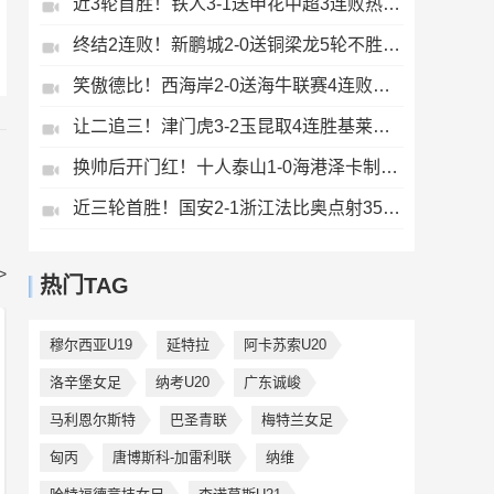
近3轮首胜！铁人3-1送申花中超3连败热菲尼奥双响邦本宜裕传射
终结2连败！新鹏城2-0送铜梁龙5轮不胜37岁姜至鹏破门韦斯利建功
笑傲德比！西海岸2-0送海牛联赛4连败海牛仍垫底西海岸升至第二
让二追三！津门虎3-2玉昆取4连胜基莱斯读秒绝杀萨尔瓦多破门
换帅后开门红！十人泰山1-0海港泽卡制胜于金永扑点海港三球被吹
近三轮首胜！国安2-1浙江法比奥点射35岁张稀哲制胜王钰栋送助攻
>
热门TAG
穆尔西亚U19
延特拉
阿卡苏索U20
洛辛堡女足
纳考U20
广东诚峻
马利恩尔斯特
巴圣青联
梅特兰女足
匈丙
唐博斯科-加雷利联
纳维