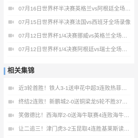
07月16日世界杯半决赛英格兰vs阿根廷全场录像
07月15日世界杯半决赛法国vs西班牙全场录像
07月12日世界杯1/4决赛挪威vs英格兰全场录像
07月12日世界杯1/4决赛阿根廷vs瑞士全场录像
相关集锦
近3轮首胜！铁人3-1送申花中超3连败热菲尼奥双响邦本宜裕传射
终结2连败！新鹏城2-0送铜梁龙5轮不胜37岁姜至鹏破门韦斯利建功
笑傲德比！西海岸2-0送海牛联赛4连败海牛仍垫底西海岸升至第二
让二追三！津门虎3-2玉昆取4连胜基莱斯读秒绝杀萨尔瓦多破门