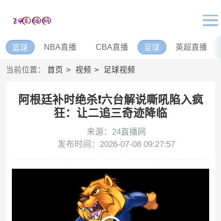
NBA直播
CBA直播
英超直播
篮球
足球
当前位置：
首页
视频
足球视频
阿根廷补时绝杀❗️六台解说嘶吼陷入疯
狂：让二追三奇迹降临
来源：24直播网
发布时间：2026-07-08 09:27:57