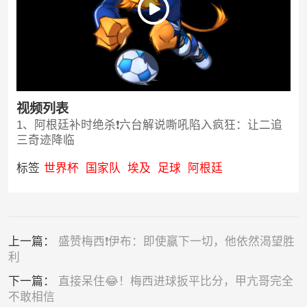
视频列表
1、阿根廷补时绝杀❗️六台解说嘶吼陷入疯狂：让二追
三奇迹降临
标签
世界杯
国家队
埃及
足球
阿根廷
上一篇：
盛赞梅西❗️伊布：即使赢下一切，他依然渴望胜
利
下一篇：
直接呆住😂！梅西进球扳平比分，甲亢哥完全
不敢相信