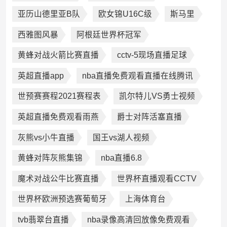
亚历山德里亚B队
欧女锦U16C级
斯马里
西雅图风暴
阿根廷世界杯冠军
黄蜂对战火箭比赛直播
cctv-5现场直播足球
英超直播app
nba直播免费观看直播在线腾讯
世预赛赛程2021赛程表
凯尔特儿VS勇士视频
英超直播免费观看雨燕
爵士对阵活塞直播
灰熊vs小牛直播
国王vs湖人视频
黄蜂对阵灰熊集锦
nba直播6.8
魔术对战公牛比赛直播
世界杯直播观看CCTV
世界杯欧洲预选赛葡萄牙
上海体育台
tvb翡翠台直播
nba录像高清回放像免费观看