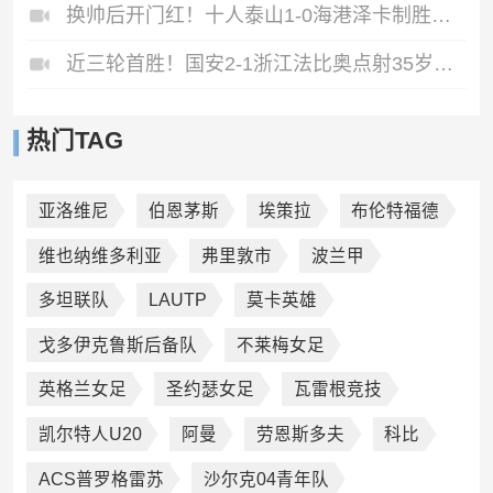
换帅后开门红！十人泰山1-0海港泽卡制胜于金永扑点海港三球被吹
近三轮首胜！国安2-1浙江法比奥点射35岁张稀哲制胜王钰栋送助攻
热门TAG
亚洛维尼
伯恩茅斯
埃策拉
布伦特福德
维也纳维多利亚
弗里敦市
波兰甲
多坦联队
LAUTP
莫卡英雄
戈多伊克鲁斯后备队
不莱梅女足
英格兰女足
圣约瑟女足
瓦雷根竞技
凯尔特人U20
阿曼
劳恩斯多夫
科比
ACS普罗格雷苏
沙尔克04青年队