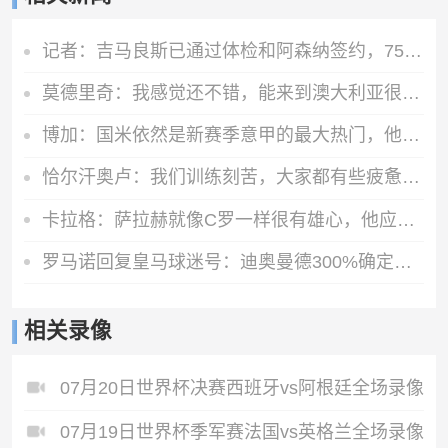
记者：吉马良斯已通过体检和阿森纳签约，7500万镑分期3年支付
莫德里奇：我感觉还不错，能来到澳大利亚很棒，希望球队继续提高
博加：国米依然是新赛季意甲的最大热门，他们是卫冕冠军
恰尔汗奥卢：我们训练刻苦，大家都有些疲惫但储备体能至关重要
卡拉格：萨拉赫就像C罗一样很有雄心，他应该去意甲而不是土耳其
罗马诺回复皇马球迷号：迪奥曼德300%确定加盟皇马
相关录像
07月20日世界杯决赛西班牙vs阿根廷全场录像
07月19日世界杯季军赛法国vs英格兰全场录像