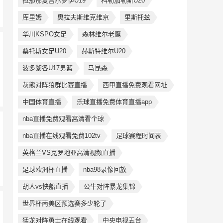
拉那那夏普尔罗伊U19
科勒加勒斯U20
库里姆
奥拉夫斯维克维京
里斯托兹
华川KSPO女足
森林维尔老鹰
桑托斯女足U20
赫斯特维尔U20
波多黎各U17男篮
马昆森
灰熊对阵狼群比赛直播
西甲直播免费观看网址
中国体育直播
乐球直播免费体育直播app
nba直播免费观看高清看个球
nba直播在线观看免费102tv
足球赛程时间表
英格兰VS克罗地亚高清视频直播
足球欧洲杯直播
nba98录像回放
胡人vs快船直播
公牛对阵暴龙集锦
世界杯南美区预选赛多少轮了
猛龙对阵勇士在线观看
中央电视五台