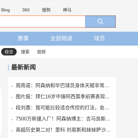
Bing
360
搜狗
神马
赛事
全部频道
球员
综合
搜索
视频
最新新闻
周雨诺：阿森纳和毕巴球员身体天赋非常好，两连胜之后心情还可以
图片报：拜仁16岁中锋阿西莫季前赛表现亮眼，新赛季将踢地区联赛
段刘愚：我可能比较适合传控的打法，会尽全力完成教练给我的任务
7500万新援入厂！阿森纳博主：吉马良斯完成体检，签约4年+穿39号
英超历史第二对！里科·刘易斯和妹妹萨沙为曼城征战男女足英超