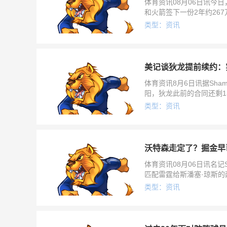
体育资讯08月06日讯今
和火箭签下一份2年约267
队选项；6月底，火
类型：资讯
美记谈狄龙提前续约：
体育资讯8月6日讯据Sha
阳，狄龙此前的合同还剩1
JakeWeinbac
类型：资讯
沃特森走定了？掘金早
体育资讯08月06日讯名记
匹配雷霆给斯潘塞·琼斯的
球队。掘金目前还在跟沃
类型：资讯