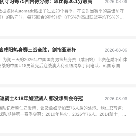
防守时每75回合得分榜：恩比德36.1分最高
2026-08-06
据媒体Automatic晒出了过去20个赛季，在面对当赛季的最佳防守
）的防守时，每75回合的得分榜（rTS%为高出联盟平均TS%的水
男篮咸阳热身赛三战全胜，剑指亚洲杯
2026-08-06
日，为期三天的2026年中国国青男篮热身赛（咸阳站）比赛在咸阳市体
出战的中国U18男篮先后迎战澳大利亚纽纳华丁闪电队、韩国东国大
院三支
返骑士&18年加盟湖人 都没想到会夺冠
2026-08-06
随队记者鲍仁君发博，谈及詹姆斯加盟76人后的处境。鲍仁君写道：
队期待第一赛季夺冠：2010年热火，2026年76人。2014骑士，