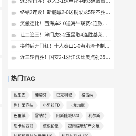
近3轮首胜！铁人3-1送申花中超3连败热菲尼奥双响邦本宜裕传射
终结2连败！新鹏城2-0送铜梁龙5轮不胜37岁姜至鹏破门韦斯利建功
笑傲德比！西海岸2-0送海牛联赛4连败海牛仍垫底西海岸升至第二
让二追三！津门虎3-2玉昆取4连胜基莱斯读秒绝杀萨尔瓦多破门
换帅后开门红！十人泰山1-0海港泽卡制胜于金永扑点海港三球被吹
近三轮首胜！国安2-1浙江法比奥点射35岁张稀哲制胜王钰栋送助攻
热门TAG
佐里巴
葡萄牙
巴克利城
格雷纳
列什蒂竞技
小男孩FD
卡龙加联
巴里镇
雷纳特
阿斯隆城U20
利尔斯
恩卡纳西翁
波根伦堡
越南煤炭矿产女足