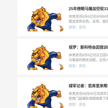
25年榜眼马隆加空砍31
体育资讯8月6日讯WNBA
隆加发挥出色。全场，她出战
助攻2抢断1盖帽
类型：资讯
保罗：斯科特会因我训
体育资讯8月6日讯近日前N
与着装的相关话题。主持
联盟时效力于拜伦·斯科特
类型：资讯
绿军记者：若库里来帮
体育资讯08月06日讯绿军
改换门庭辅佐塔图姆拿下第
虽说这事根本不可能
类型：资讯