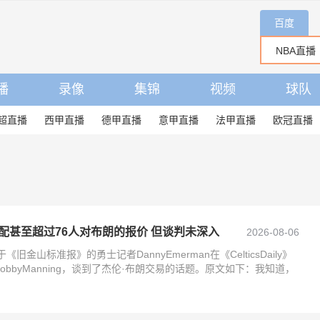
百度
播
录像
集锦
视频
球队
超直播
西甲直播
德甲直播
意甲直播
法甲直播
欧冠直播
配甚至超过76人对布朗的报价 但谈判未深入
2026-08-06
旧金山标准报》的勇士记者DannyEmerman在《CelticsDaily》
bbyManning，谈到了杰伦·布朗交易的话题。原文如下：我知道，