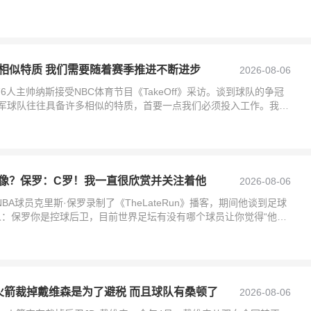
相似特质 我们需要随着赛季推进不断进步
2026-08-06
6人主帅纳斯接受NBC体育节目《TakeOff》采访。谈到球队的争冠
冠军球队往往具备许多相似的特质，首要一点我们必须投入工作。我依
等
像？保罗：C罗！我一直很欣赏并关注着他
2026-08-06
BA球员克里斯·保罗录制了《TheLateRun》播客，期间他谈到足球
人：保罗你是控球后卫，目前世界足坛有没有哪个球员让你觉得“他现
火箭裁掉戴维森是为了避税 而且球队有桑顿了
2026-08-06