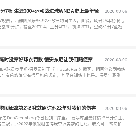
分7板 生涯300+运动战进球WNBA史上最年轻
2026-08-06
常规赛，西雅图风暴86-92不敌纽约自由人。此役，风暴25年榜眼马
30分钟，投篮20中14，三分4中2，罚球2中1，空砍31分7篮板3
练时没穿好球衣罚款 德安东尼让我们随便穿
2026-08-06
BA球员克里斯·保罗录制了《TheLateRun》播客，期间他谈到教练
人：有的教练会有很严格的规定，甚至在训练中也是。保罗：我刚进
塔图姆拿第2冠 我就原谅他22年对我们的伤害
2026-08-06
记者DanGreenberg今日谈到了库里。“要是库里最终选择离开勇士、
二冠，那2022年他狠狠击碎我夺冠美梦的旧账，我愿意一笔勾销。