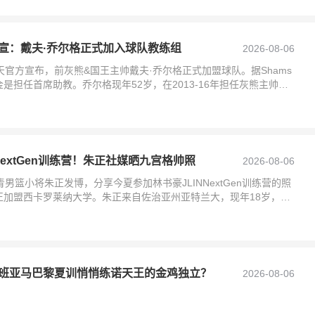
宣：戴夫·乔尔格正式加入球队教练组
2026-08-06
天官方宣布，前灰熊&国王主帅戴夫·乔尔格正式加盟球队。据Shams
是担任首席助教。乔尔格现年52岁，在2013-16年担任灰熊主帅，
NextGen训练营！朱正社媒晒九宫格帅照
2026-08-06
男篮小将朱正发博，分享今夏参加林书豪JLINNextGen训练营的照
正加盟西卡罗莱纳大学。朱正来自佐治亚州亚特兰大，现年18岁，身
班亚马巴黎夏训悄悄练诺天王的金鸡独立？
2026-08-06