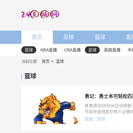
首页
足球
篮球
直
篮球
NBA直播
CBA直播
足球
英超直播
中
当前位置：
首页
篮球
篮球
勇记：勇士本可轻松匹
体育资讯08月06日讯供职于《
节目中连线凯尔特人记者Bo
类型：资讯