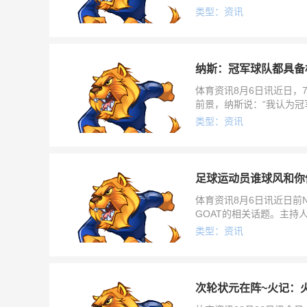
类型：资讯
纳斯：冠军球队都具备
体育资讯8月6日讯近日，7
前景，纳斯说：“我认为
然把刻苦训练、职业精神
类型：资讯
足球运动员谁球风和你
体育资讯8月6日讯近日前N
GOAT的相关话题。主持
在的球风很像当年的我
类型：资讯
次轮状元在阵~火记：