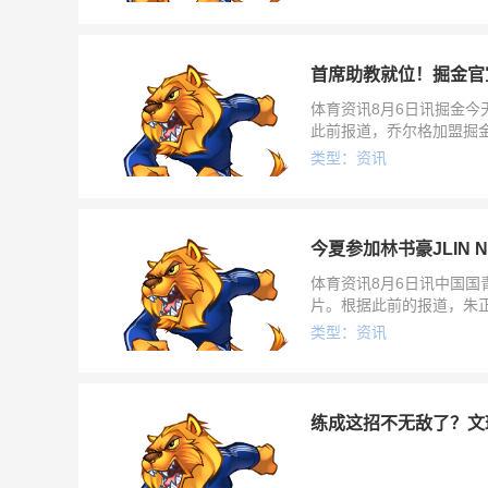
首席助教就位！掘金官
体育资讯8月6日讯掘金今
此前报道，乔尔格加盟掘金
带队连续3个赛季进入季
类型：资讯
今夏参加林书豪JLIN 
体育资讯8月6日讯中国国青
片。根据此前的报道，朱
高1米83（个人社媒简介
类型：资讯
练成这招不无敌了？文