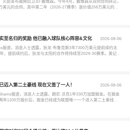
日，火箭宣布裁掉后卫JD·戴维森。今年4月，戴维森从双向合同转正，
万美元的合同，其中第二年（2026-27赛季）是价值258万美元的球
实至名归的奖励 他已融入球队核心阵容&文化
2026-08-06
ms报道，消息人士透露，狄龙·布鲁克斯3年7300万美元提前续约太
年，提前续约后，狄龙与太阳的合作将持续至2029-30赛季。美记
已迈入第二土豪线 现在又签了一人！
2026-08-06
Shams报道，消息人士透露，朗尼·沃克1年330万加盟掘金。在掘金
两年1200万报价后，掘金已经成为联盟唯一一个进入第二土豪线的