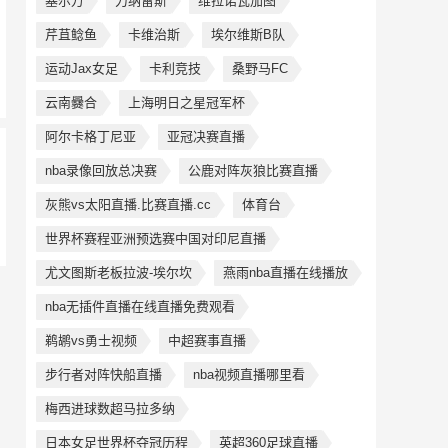
塞尔万
力纳雷斯
维拉诺瓦加图
芹苴鲶鱼
卡维治斯
埃尔维斯B队
运动Jax女足
卡利竞技
桑野马FC
云南爨合
上海明日之星冠军杯
阿尔卡格丁尼亚
亚冠决赛直播
nba录像回放总决赛
公鹿对阵灰狼比赛直播
灰熊vs太阳直播.比赛直播.cc
体育台
世界杯赛程亚洲预选赛中国对印尼直播
尤文图斯老板拉波-埃尔坎
燕雨nba直播在线播放
nba无插件直播在线直播免费观看
鹈鹕vs勇士视频
中超赛事直播
步行者对阵快船直播
nba视频直播哪里看
梅西进球数超马拉多纳
日本女足世界杯夺冠历程
英超360足球直播