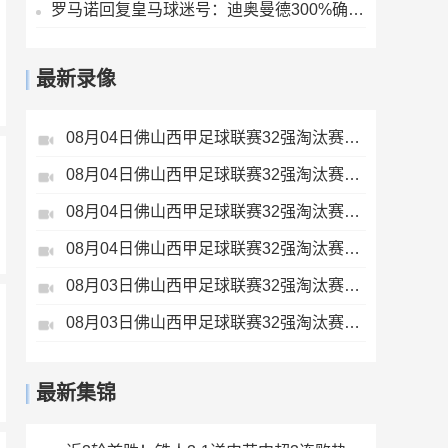
罗马诺回复皇马球迷号：迪奥曼德300%确定加盟皇马
最新录像
08月04日佛山西甲足球联赛32强淘汰赛贪玩游戏VS美的薪火全场录像
08月04日佛山西甲足球联赛32强淘汰赛肇庆恒骏成VS三七互娱全场录像
08月04日佛山西甲足球联赛32强淘汰赛广东西南建设VS香港圣徒全场录像
08月04日佛山西甲足球联赛32强淘汰赛藝品高國際VS湛江狂狼·粵辉能源全场录像
08月03日佛山西甲足球联赛32强淘汰赛广东客家青年VS广州英华思力U17全场录像
08月03日佛山西甲足球联赛32强淘汰赛广州蜀地红VS广州戴拿模全场录像
最新集锦