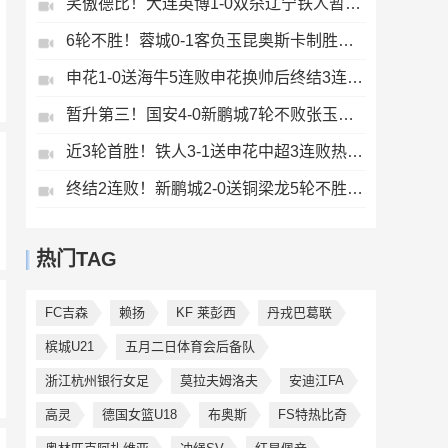
笑傲德比！大连英博1-0双杀辽宁铁人暂升第2斯坦丘远射制胜
6轮不胜！蓉城0-1客负玉昆奥斯卡制胜玉昆暂第三蓉城全场1射正
申花1-0送海牛5连败申花换帅后终结3连败阿苏埃助攻徐皓阳制胜
暂升第三！国安4-0新鹏城7轮不败张玉宁传射达万双响法比奥破门
近3轮首胜！铁人3-1送申花中超3连败热菲尼奥双响邦本宜裕传射
终结2连败！新鹏城2-0送铜梁龙5轮不胜37岁姜至鹏破门韦斯利建功
热门TAG
FC吉森
赖扬
KF 莱彭西
丹戎巴葛联
槟城U21
五月二日体育会后备队
浙江杭州银行女足
莫拉夫姆洛夫
安迪江FA
高灵
德国女篮U18
布奥斯
FS特热比奇