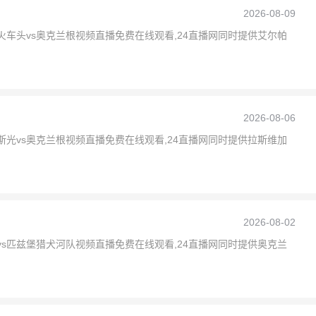
2026-08-09
帕索火车头vs奥克兰根视频直播免费在线观看,24直播网同时提供艾尔帕
2026-08-06
维加斯光vs奥克兰根视频直播免费在线观看,24直播网同时提供拉斯维加
2026-08-02
兰根vs匹兹堡猎犬河队视频直播免费在线观看,24直播网同时提供奥克兰