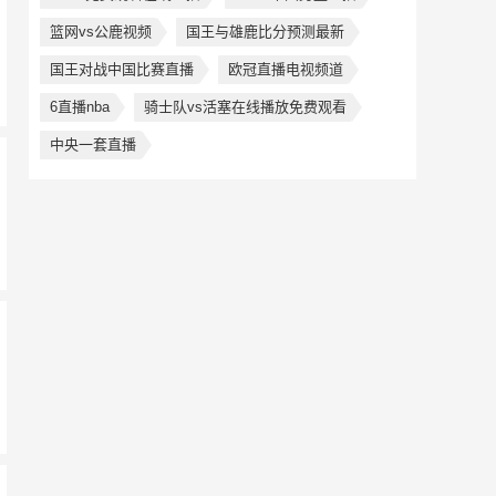
篮网vs公鹿视频
国王与雄鹿比分预测最新
国王对战中国比赛直播
欧冠直播电视频道
6直播nba
骑士队vs活塞在线播放免费观看
中央一套直播