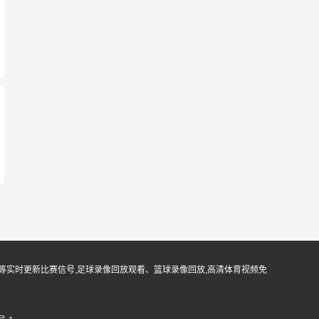
等实时更新比赛信号,足球录像回放观看、篮球录像回放,高清体育视频免