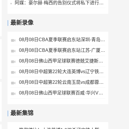
阿媒：豪尔赫·梅西的告别仪式将私下进行，仅限亲人和挚友出席
最新录像
08月08日CBA夏季联赛启东站深圳-青岛全场录像
08月08日CBA夏季联赛启东站江苏-广厦全场录像
08月08日佛山西甲足球联赛德兢艾捷斯VS白坭兴龙全场录像
08月08日中超第22轮大连英博vs辽宁铁人全场录像
08月08日中超第22轮云南玉昆vs成都蓉城全场录像
08月08日佛山西甲足球联赛百威·华兴VS广州苏雅蔚雨堂全场录像
最新集锦