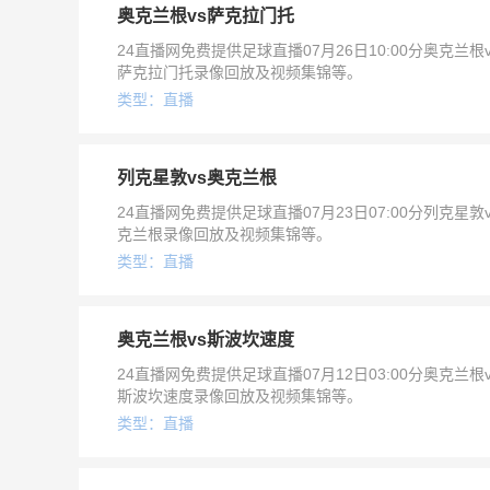
奥克兰根vs萨克拉门托
24直播网免费提供足球直播07月26日10:00分奥克兰
萨克拉门托录像回放及视频集锦等。
类型：直播
列克星敦vs奥克兰根
24直播网免费提供足球直播07月23日07:00分列克星
克兰根录像回放及视频集锦等。
类型：直播
奥克兰根vs斯波坎速度
24直播网免费提供足球直播07月12日03:00分奥克兰
斯波坎速度录像回放及视频集锦等。
类型：直播