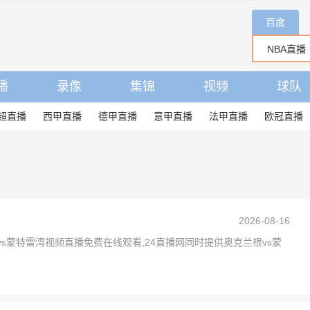
百度
播
录像
集锦
视频
球队
超直播
西甲直播
德甲直播
意甲直播
法甲直播
欧冠直播
2026-08-16
根vs蒙特雷湾视频直播免费在线观看,24直播网同时提供奥克兰根vs蒙