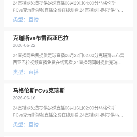
24直播网免费提供足球直播06月29日04:00分马格伦斯
FCvs克瑞斯视频直播免费在线观看,24直播网同时提供马格
伦斯FCvs克瑞斯录像回放及视频集锦等。
类型：直播
克瑞斯vs布雷西亚巴拉
2026-06-22
24直播网免费提供足球直播06月22日02:00分克瑞斯vs布雷
西亚巴拉视频直播免费在线观看,24直播网同时提供克瑞斯
vs布雷西亚巴拉录像回放及视频集锦等。
类型：直播
马格伦斯FCvs克瑞斯
2026-06-16
24直播网免费提供足球直播06月16日02:00分马格伦斯
FCvs克瑞斯视频直播免费在线观看,24直播网同时提供马格
伦斯FCvs克瑞斯录像回放及视频集锦等。
类型：直播