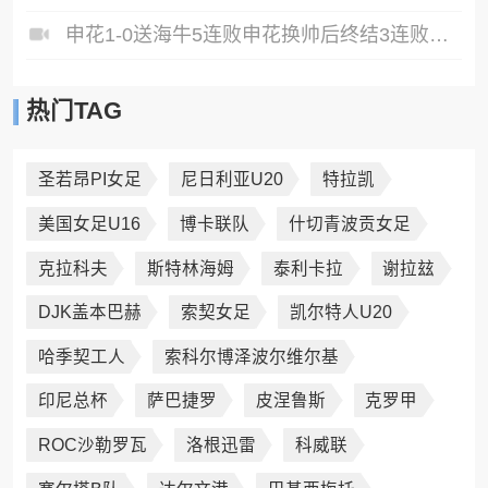
申花1-0送海牛5连败申花换帅后终结3连败阿苏埃助攻徐皓阳制胜
热门TAG
圣若昂PI女足
尼日利亚U20
特拉凯
美国女足U16
博卡联队
什切青波贡女足
克拉科夫
斯特林海姆
泰利卡拉
谢拉玆
DJK盖本巴赫
索契女足
凯尔特人U20
哈季契工人
索科尔博泽波尔维尔基
印尼总杯
萨巴捷罗
皮涅鲁斯
克罗甲
ROC沙勒罗瓦
洛根迅雷
科威联