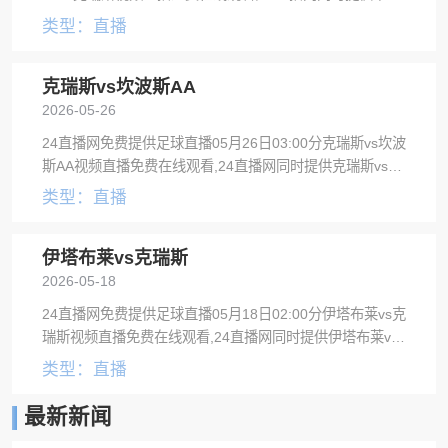
佐莫雷拉RJvs克瑞斯录像回放及视频集锦等。
类型：直播
克瑞斯vs坎波斯AA
2026-05-26
24直播网免费提供足球直播05月26日03:00分克瑞斯vs坎波
斯AA视频直播免费在线观看,24直播网同时提供克瑞斯vs坎
波斯AA录像回放及视频集锦等。
类型：直播
伊塔布莱vs克瑞斯
2026-05-18
24直播网免费提供足球直播05月18日02:00分伊塔布莱vs克
瑞斯视频直播免费在线观看,24直播网同时提供伊塔布莱vs
克瑞斯录像回放及视频集锦等。
类型：直播
最新新闻