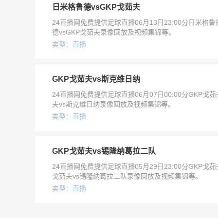
日米格鲁德vsGKP戈茹夫
24直播网免费提供足球直播06月13日23:00分日米格
德vsGKP戈茹夫录像回放及视频集锦等。
类型：直播
GKP戈茹夫vs斯克维日纳
24直播网免费提供足球直播06月07日00:00分GKP
夫vs斯克维日纳录像回放及视频集锦等。
类型：直播
GKP戈茹夫vs锡隆纳葛拉二队
24直播网免费提供足球直播05月29日23:00分GKP
戈茹夫vs锡隆纳葛拉二队录像回放及视频集锦等。
类型：直播