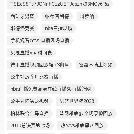
TSEcS8Fs7JCNnhCzzUETJdszhk93MCy6Ra
西班牙男篮
帕蒂普利德
哥罗纳
耶德洛竞赛
nba直播现场
手机观看cctv5直播现场直播
央视直播nba时间表
德甲直播视频回放堆fc3典tv
雷霆vs骑土视频
公牛对战乔丹比赛直播
nba直播免费高清在线直播68直播篮网
公牛对阵猛龙视频
男篮世界杯2023
柏林联合皇马直播
篮网雄鹿g7全场录像回放
2010总决赛第七场
热火vs雄鹿黑八回放