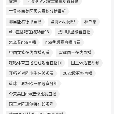
麦迪
卡塔尔 VS 瑞士免费观看直播
世界杯南美区预选赛积分榜最新
哪里能看德甲直播
篮网vs迈阿密
林书豪
nba直播吧在线观看98
法甲哪里能看直播
怎么看nba直播
nba季后赛直播收费
中国女篮在线直播观看
雷霆国王在线直播
咪咕体育直播在线观看直播间
国王vs活塞视频
开拓者对阵小牛在线观看
2022欧冠杯直播
篮球世界杯欧洲预选赛分组
今天美国nba篮球比赛直播
国王对阵凯尔特在线观看