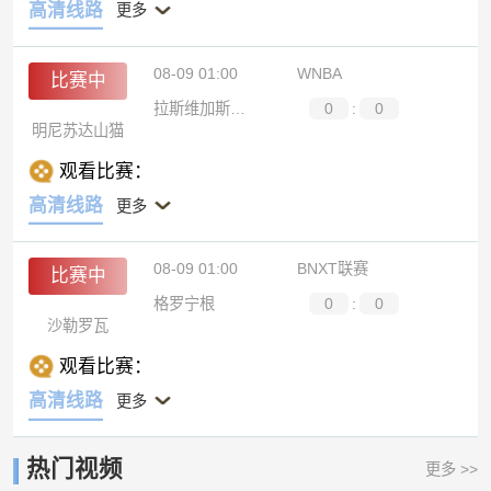
高清线路
更多
08-09 01:00
WNBA
比赛中
拉斯维加斯王牌
0
:
0
明尼苏达山猫
观看比赛：
高清线路
更多
08-09 01:00
BNXT联赛
比赛中
格罗宁根
0
:
0
沙勒罗瓦
观看比赛：
高清线路
更多
热门视频
更多 >>