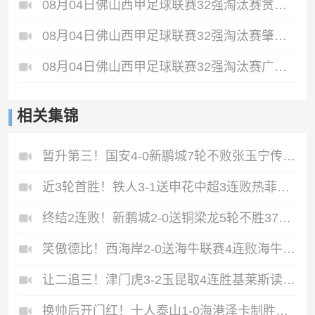
08月04日佛山西甲足球联赛32强淘汰赛贪玩游戏VS美的薪火全场录像
08月04日佛山西甲足球联赛32强淘汰赛肇庆恒骏成VS三七互娱全场录像
08月04日佛山西甲足球联赛32强淘汰赛广东西南建设VS香港圣徒全场录像
相关集锦
暂升第三！国安4-0新鹏城7轮不败张玉宁传射达万双响法比奥破门
近3轮首胜！铁人3-1送申花中超3连败热菲尼奥双响邦本宜裕传射
终结2连败！新鹏城2-0送铜梁龙5轮不胜37岁姜至鹏破门韦斯利建功
笑傲德比！西海岸2-0送海牛联赛4连败海牛仍垫底西海岸升至第二
让二追三！津门虎3-2玉昆取4连胜基莱斯读秒绝杀萨尔瓦多破门
换帅后开门红！十人泰山1-0海港泽卡制胜于金永扑点海港三球被吹