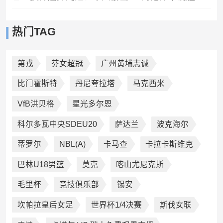
热门TAG
第戎
芬女超冠
广州黄埔志诚
比门霍斯特
丹尼夸拉塔
马克西米
VfB洪贝格
星光多尔恩
科尔多瓦中央SDEU20
萨达兰
波克海尔
蒂罗尔
NBL(A)
卡马查
卡拉卡斯维克
巴林U18男篮
莫克
喀山尤尼克斯
毛里杯
竞技俱乐部
锡安
坎帕拉皇后女足
世界杯1/4决赛
斯伐女联