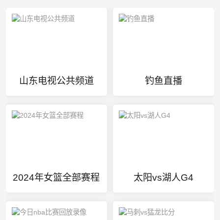
山东电视公共频道
钓鱼直播
2024年女篮全部赛程
太阳vs湖人G4