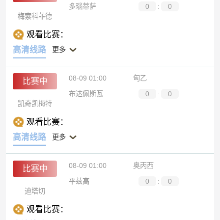
多瑙蒂萨
0
:
0
梅索科菲德
观看比赛：
高清线路
更多
08-09 01:00
匈乙
比赛中
布达佩斯瓦苏塔斯
0
:
0
凯奇凯梅特
观看比赛：
高清线路
更多
08-09 01:00
奥丙西
比赛中
平兹高
0
:
0
迪塔切
观看比赛：