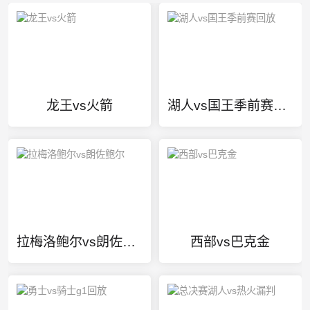
龙王vs火箭
湖人vs国王季前赛回放
拉梅洛鲍尔vs朗佐鲍尔
西部vs巴克金