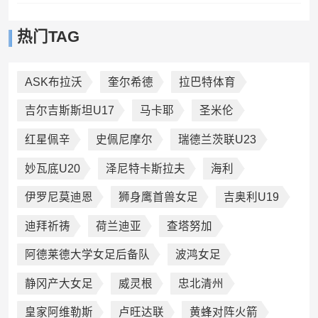
热门TAG
ASK布拉沃
奎尔希德
拉巴特体育
吉尔吉斯斯坦U17
马卡耶
圣米伦
红星佩辛
史佩尼摩尔
瑞德兰茨联U23
妙瓦底U20
泽尼特卡斯拉夫
海利
伊罗尼莫迪恩
狮身鹰首兽女足
吉奥利U19
迪拜祈祷
荷兰迪亚
查塔努加
阿德莱德大学女足后备队
波鸿女足
静冈产大女足
威灵根
忠北清州
皇家阿维勒斯
卢旺达联
黄蜂对阵火箭