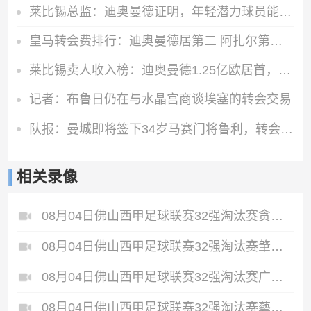
莱比锡总监：迪奥曼德证明，年轻潜力球员能在我们这得到巨大提升
皇马转会费排行：迪奥曼德居第二 阿扎尔第三 C罗第五 齐达内第七
莱比锡卖人收入榜：迪奥曼德1.25亿欧居首，舍什科索博奥尔莫在列
记者：布鲁日仍在与水晶宫商谈埃塞的转会交易
队报：曼城即将签下34岁马赛门将鲁利，转会费350万欧元
相关录像
08月04日佛山西甲足球联赛32强淘汰赛贪玩游戏VS美的薪火全场录像
08月04日佛山西甲足球联赛32强淘汰赛肇庆恒骏成VS三七互娱全场录像
08月04日佛山西甲足球联赛32强淘汰赛广东西南建设VS香港圣徒全场录像
08月04日佛山西甲足球联赛32强淘汰赛藝品高國際VS湛江狂狼·粵辉能源全场录像