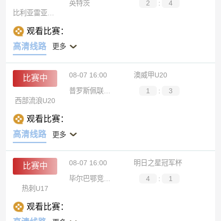
英特茨
2
:
4
比利亚雷亚尔B队
观看比赛：
高清线路
更多
08-07 16:00
澳威甲U20
比赛中
普罗斯佩联U20
1
:
3
西部流浪U20
观看比赛：
高清线路
更多
08-07 16:00
明日之星冠军杯
比赛中
毕尔巴鄂竞技U17
4
:
1
热刺U17
观看比赛：