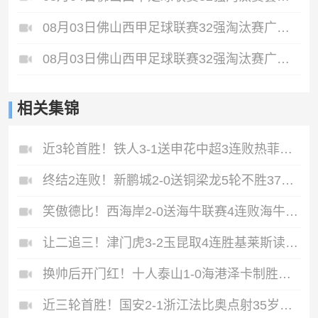
08月03日佛山西甲足球联赛32强淘汰赛广东客家青年VS广州英华思力U17全场录像
08月03日佛山西甲足球联赛32强淘汰赛广州蜀地红VS广州戴拿模全场录像
相关集锦
近3轮首胜！铁人3-1送申花中超3连败热菲尼奥双响邦本宜裕传射
终结2连败！新鹏城2-0送铜梁龙5轮不胜37岁姜至鹏破门韦斯利建功
笑傲德比！西海岸2-0送海牛联赛4连败海牛仍垫底西海岸升至第二
让二追三！津门虎3-2玉昆取4连胜基莱斯读秒绝杀萨尔瓦多破门
换帅后开门红！十人泰山1-0海港泽卡制胜于金永扑点海港三球被吹
近三轮首胜！国安2-1浙江法比奥点射35岁张稀哲制胜王钰栋送助攻