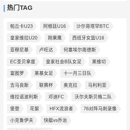
热门TAG
帕丘卡U23
阿根廷U16
沙尔哥塔罕BTC
皇家维拉U20
刚果鹰
西班牙女篮U16
亚穆尼基
卢旺达
何塞埃尔南德斯
EC圣贝拿度
皇家社会B队女足
莱维切
富图罗
莱基女足
十一月三日队
吉马良斯
联赛杯
奥克拉
马利利亚
维拉诺波利斯
邓迪FC
沃尔夫斯贝格二队
堡登
花絮
HFX流浪者
76对阵马刺录像
小克鲁伊夫
快艇vs乔治