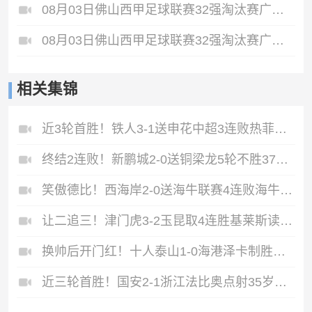
08月03日佛山西甲足球联赛32强淘汰赛广东客家青年VS广州英华思力U17全场录像
08月03日佛山西甲足球联赛32强淘汰赛广州蜀地红VS广州戴拿模全场录像
相关集锦
近3轮首胜！铁人3-1送申花中超3连败热菲尼奥双响邦本宜裕传射
终结2连败！新鹏城2-0送铜梁龙5轮不胜37岁姜至鹏破门韦斯利建功
笑傲德比！西海岸2-0送海牛联赛4连败海牛仍垫底西海岸升至第二
让二追三！津门虎3-2玉昆取4连胜基莱斯读秒绝杀萨尔瓦多破门
换帅后开门红！十人泰山1-0海港泽卡制胜于金永扑点海港三球被吹
近三轮首胜！国安2-1浙江法比奥点射35岁张稀哲制胜王钰栋送助攻