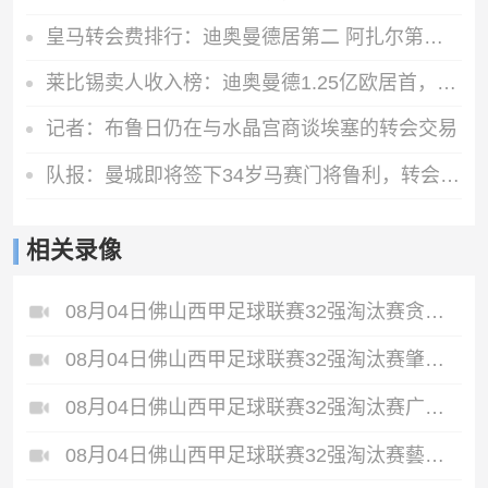
皇马转会费排行：迪奥曼德居第二 阿扎尔第三 C罗第五 齐达内第七
莱比锡卖人收入榜：迪奥曼德1.25亿欧居首，舍什科索博奥尔莫在列
记者：布鲁日仍在与水晶宫商谈埃塞的转会交易
队报：曼城即将签下34岁马赛门将鲁利，转会费350万欧元
相关录像
08月04日佛山西甲足球联赛32强淘汰赛贪玩游戏VS美的薪火全场录像
08月04日佛山西甲足球联赛32强淘汰赛肇庆恒骏成VS三七互娱全场录像
08月04日佛山西甲足球联赛32强淘汰赛广东西南建设VS香港圣徒全场录像
08月04日佛山西甲足球联赛32强淘汰赛藝品高國際VS湛江狂狼·粵辉能源全场录像