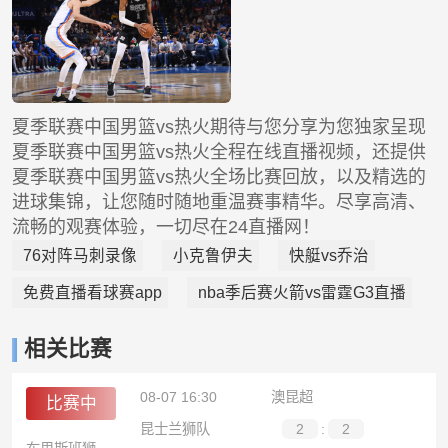
夏季联赛中国男篮vs热火期待与您分享为您独家呈现
夏季联赛中国男篮vs热火全程在线直播视频，还提供
夏季联赛中国男篮vs热火全场比赛回放，以及精选的
进球集锦，让您随时随地重温赛事精华。尽享高清、
流畅的观赛体验，一切尽在24直播网！
76对阵马刺录像
小克鲁伊夫
快艇vs乔治
免费直播看球赛app
nba季后赛火箭vs雷霆G3直播
相关比赛
08-07 16:30
澳昆超
比赛中
昆士兰狮队
2
:
2