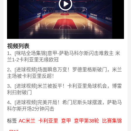
视频列表
1、[咪咕全场集锦]意甲-萨勒马科尔斯闪击难救主 米
兰1-2卡利亚里无缘欧冠
2、[进球视频]场面瞬息万变！罗德里格斯破门，米兰
主场被卡利亚里反超！
3、[进球视频]米兰被扳平！卡利亚里角球机会，博雷
利扫射破门
4、[进球视频]完美开局！希门尼斯头球摆渡，萨勒马
科尔斯开场2分钟闪击
标签
AC米兰
卡利亚里
意甲
意甲第38轮
比赛集锦