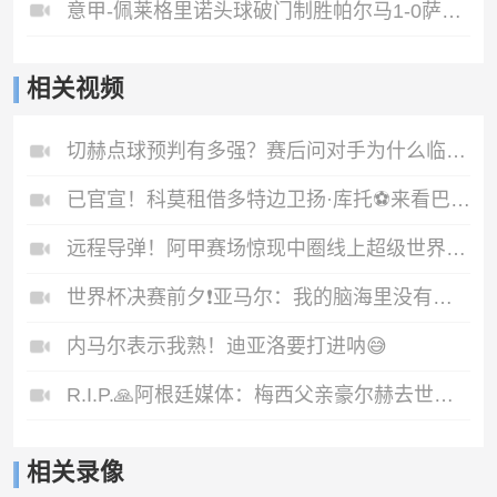
意甲-佩莱格里诺头球破门制胜帕尔马1-0萨索洛
相关视频
切赫点球预判有多强？赛后问对手为什么临时改方向
已官宣！科莫租借多特边卫扬·库托⚽️来看巴西边卫的赛场风采吧
远程导弹！阿甲赛场惊现中圈线上超级世界波破门😱
世界杯决赛前夕❗️亚马尔：我的脑海里没有输，只有凯旋而归
内马尔表示我熟！迪亚洛要打进呐😅
R.I.P.🙏阿根廷媒体：梅西父亲豪尔赫去世，享年68岁
相关录像