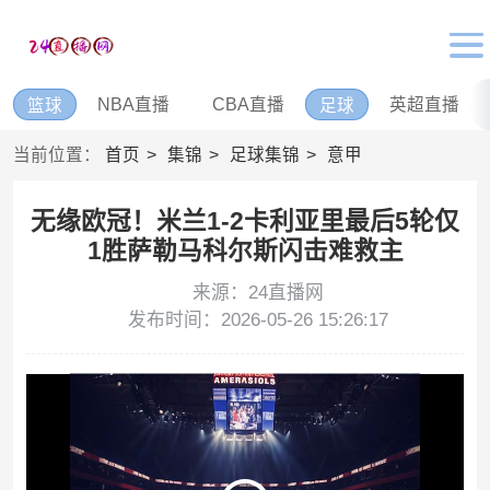
NBA直播
CBA直播
英超直播
篮球
足球
当前位置：
首页
集锦
足球集锦
意甲
无缘欧冠！米兰1-2卡利亚里最后5轮仅
1胜萨勒马科尔斯闪击难救主
来源：24直播网
发布时间：2026-05-26 15:26:17