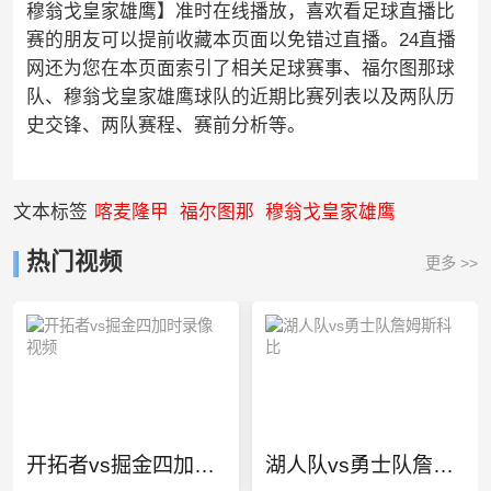
穆翁戈皇家雄鹰】准时在线播放，喜欢看足球直播比
赛的朋友可以提前收藏本页面以免错过直播。24直播
网还为您在本页面索引了相关足球赛事、福尔图那球
队、穆翁戈皇家雄鹰球队的近期比赛列表以及两队历
史交锋、两队赛程、赛前分析等。
文本标签
喀麦隆甲
福尔图那
穆翁戈皇家雄鹰
热门视频
更多 >>
开拓者vs掘金四加时录像视频
湖人队vs勇士队詹姆斯科比