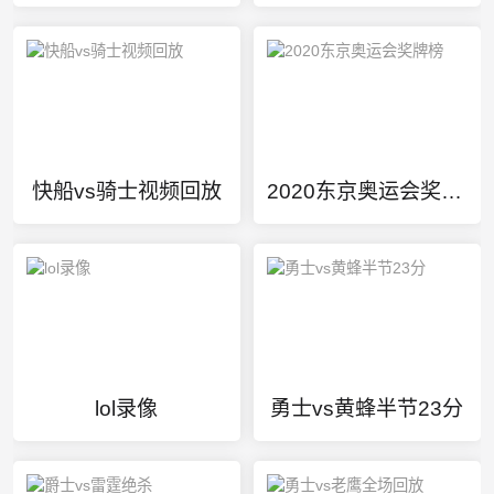
快船vs骑士视频回放
2020东京奥运会奖牌榜
lol录像
勇士vs黄蜂半节23分