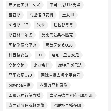
布罗德美度兰女足
中国香港U18男篮
查普斯
马里诺卢安科
土女甲
阿晓斯U17
米卡
巴拉頓勒勒
斯普林菲尔德
莫比乌兹奥林匹克
阿格洛佩夸里奥
葡萄牙女篮U20
科西德女篮
B1
哈克卡里古女足
高路高路
比业余杯
鹿特丹斯巴达
马里女足U20
网球直播去哪个平台看
pptvnba直播
老鹰vs马刺录像
雷霆vs独行侠直播
皇家马德里对阵巴塞罗那
奇才对阵休斯敦录像
欧联杯直播在哪