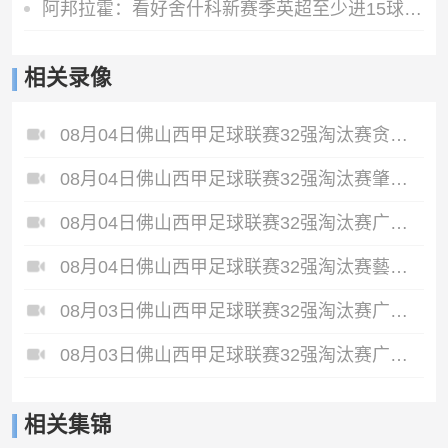
阿邦拉霍：看好舍什科新赛季英超至少进15球，期待他越踢越好
相关录像
08月04日佛山西甲足球联赛32强淘汰赛贪玩游戏VS美的薪火全场录像
08月04日佛山西甲足球联赛32强淘汰赛肇庆恒骏成VS三七互娱全场录像
08月04日佛山西甲足球联赛32强淘汰赛广东西南建设VS香港圣徒全场录像
08月04日佛山西甲足球联赛32强淘汰赛藝品高國際VS湛江狂狼·粵辉能源全场录像
08月03日佛山西甲足球联赛32强淘汰赛广东客家青年VS广州英华思力U17全场录像
08月03日佛山西甲足球联赛32强淘汰赛广州蜀地红VS广州戴拿模全场录像
相关集锦