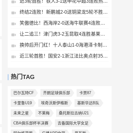
近3轮首胜！铁人3-1送申花中超3连败热菲尼奥双响邦本宜裕传射
终结2连败！新鹏城2-0送铜梁龙5轮不胜37岁姜至鹏破门韦斯利建功
笑傲德比！西海岸2-0送海牛联赛4连败海牛仍垫底西海岸升至第二
让二追三！津门虎3-2玉昆取4连胜基莱斯读秒绝杀萨尔瓦多破门
换帅后开门红！十人泰山1-0海港泽卡制胜于金永扑点海港三球被吹
近三轮首胜！国安2-1浙江法比奥点射35岁张稀哲制胜王钰栋送助攻
热门TAG
巴尔瓦特CF
齐朗足球俱乐部
卡贾87
卡里鲁U19
埃奇沃斯伊格斯
基斯华达B队
未来之星
不莱梅
桑托斯拉古纳U21
CBA俱乐部杯半决赛
吉备国际大学女足