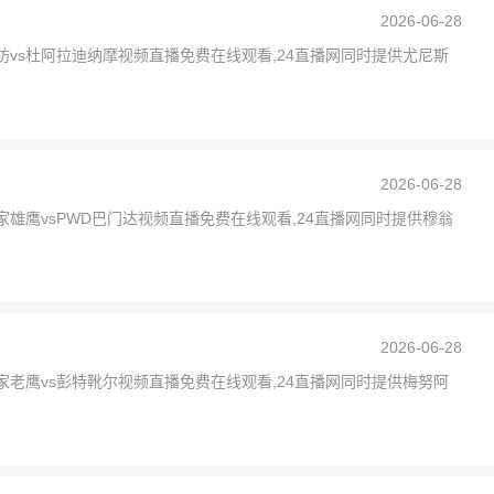
2026-06-28
斯堡坊vs杜阿拉迪纳摩视频直播免费在线观看,24直播网同时提供尤尼斯
2026-06-28
皇家雄鹰vsPWD巴门达视频直播免费在线观看,24直播网同时提供穆翁
2026-06-28
阿皇家老鹰vs彭特靴尔视频直播免费在线观看,24直播网同时提供梅努阿