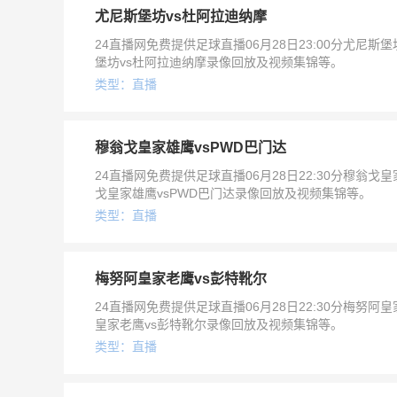
尤尼斯堡坊vs杜阿拉迪纳摩
24直播网免费提供足球直播06月28日23:00分尤尼
堡坊vs杜阿拉迪纳摩录像回放及视频集锦等。
类型：直播
穆翁戈皇家雄鹰vsPWD巴门达
24直播网免费提供足球直播06月28日22:30分穆翁戈
戈皇家雄鹰vsPWD巴门达录像回放及视频集锦等。
类型：直播
梅努阿皇家老鹰vs彭特靴尔
24直播网免费提供足球直播06月28日22:30分梅努
皇家老鹰vs彭特靴尔录像回放及视频集锦等。
类型：直播