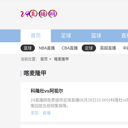
首页
足球
篮球
直
篮球
NBA直播
CBA直播
足球
英超直播
中
当前位置：
首页
喀麦隆甲
喀麦隆甲
科隆杜vs阿祖尔
24直播网免费提供足球直播06月28日23:00分科隆杜
像回放及视频集锦等。
类型：直播