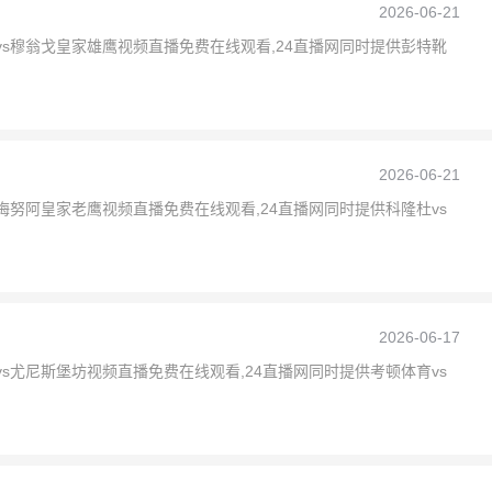
2026-06-21
靴尔vs穆翁戈皇家雄鹰视频直播免费在线观看,24直播网同时提供彭特靴
2026-06-21
vs梅努阿皇家老鹰视频直播免费在线观看,24直播网同时提供科隆杜vs
2026-06-17
育vs尤尼斯堡坊视频直播免费在线观看,24直播网同时提供考顿体育vs