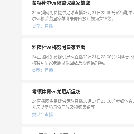
彭特靴尔vs穆翁戈皇家雄鹰
24直播网免费提供足球直播06月21日22:30分彭特
尔vs穆翁戈皇家雄鹰录像回放及视频集锦等。
类型：直播
科隆杜vs梅努阿皇家老鹰
24直播网免费提供足球直播06月21日23:00分科隆杜
梅努阿皇家老鹰录像回放及视频集锦等。
类型：直播
考顿体育vs尤尼斯堡坊
24直播网免费提供足球直播06月17日23:00分考顿体
尤尼斯堡坊录像回放及视频集锦等。
类型：直播