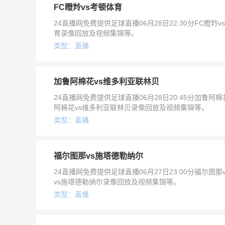
FC瞪羚vs考顿体育
24直播网免费提供足球直播06月28日22:30分FC瞪
育录像回放及视频集锦等。
类型：直播
加鲁阿棉花vs维多利亚联林贝
24直播网免费提供足球直播06月28日20:45分加鲁
阿棉花vs维多利亚联林贝录像回放及视频集锦等。
类型：直播
福尔图那vs施塔德勒纳尔
24直播网免费提供足球直播06月27日23:00分福尔
vs施塔德勒纳尔录像回放及视频集锦等。
类型：直播