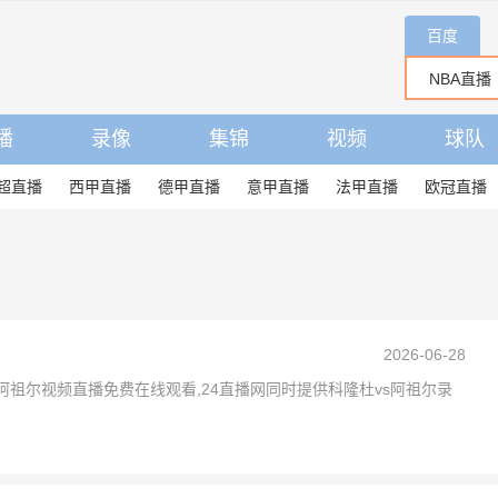
百度
播
录像
集锦
视频
球队
超直播
西甲直播
德甲直播
意甲直播
法甲直播
欧冠直播
2026-06-28
vs阿祖尔视频直播免费在线观看,24直播网同时提供科隆杜vs阿祖尔录