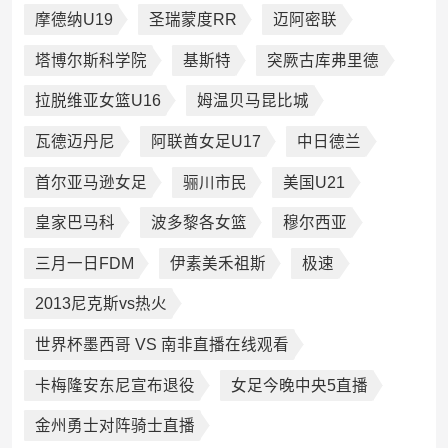
摩德纳U19
圣瑞蒙度RR
迈阿密联
塔博尔斯科学院
基斯特
突厥古库弗里德
拉脱维亚女篮U16
姆温贝马昆比城
瓦德迈丹尼
阿联酋女足U17
中日德兰
首尔亚马逊女足
骊川市民
美国U21
皇家巴马科
波多黎各女篮
穆尔西亚
三月一日FDM
伊素美禾祖斯
极速
2013尼克斯vs热火
世界杯墨西哥 VS 南非直播在线观看
卡梅隆安东尼宣布退役
女足今晚中央5直播
金州勇士对阵骑士直播