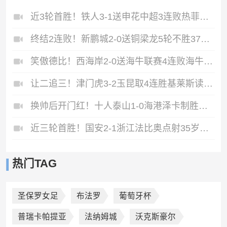
近3轮首胜！铁人3-1送申花中超3连败热菲尼奥双响邦本宜裕传射
终结2连败！新鹏城2-0送铜梁龙5轮不胜37岁姜至鹏破门韦斯利建功
笑傲德比！西海岸2-0送海牛联赛4连败海牛仍垫底西海岸升至第二
让二追三！津门虎3-2玉昆取4连胜基莱斯读秒绝杀萨尔瓦多破门
换帅后开门红！十人泰山1-0海港泽卡制胜于金永扑点海港三球被吹
近三轮首胜！国安2-1浙江法比奥点射35岁张稀哲制胜王钰栋送助攻
热门TAG
圣保罗女足
布法罗
葡萄牙杯
普瑞卡帕提亚
法纳姆城
沃克斯豪尔