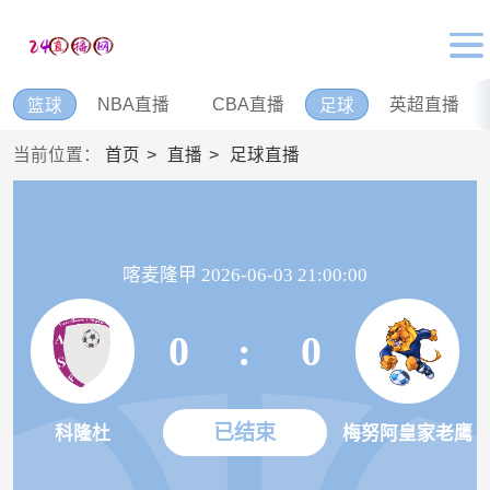
NBA直播
CBA直播
英超直播
篮球
足球
当前位置：
首页
直播
足球直播
喀麦隆甲 2026-06-03 21:00:00
0
:
0
已结束
科隆杜
梅努阿皇家老鹰