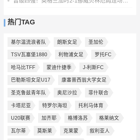
晋级四强！英格兰加时2-1挪威贝林厄姆连场双响谢尔德鲁普破门
热门TAG
基尔温流浪者队
朗斯女足
圣加伦
TSV瓦塞堡1880
利物浦女足
罗托FC
哈马比TFF
蒙迪什捷季
J-利斯FC
巴勒斯坦女足U17
康塞普西翁大学女足
圣克鲁兹青年队
奥尼沙拉
菲什联合
卡塔尼亚
特罗尔海坦
托利马体育
U20联赛
加齐耶
格博洛苏
格莱纳文
瓦尔蒂
莫斯莱
克莱蒙
叙利亚人