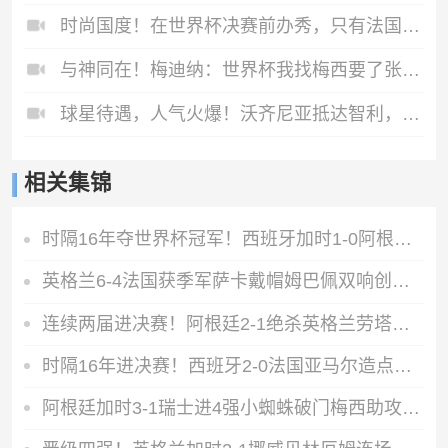
时尚国度！在世界杯决赛前办秀，只有法国人敢这么做！
与神同在！梅迪纳：世界杯我找梅西要了张照片，我得把它纹在身上
球星待遇，人气火爆！沃齐尼亚抵达智利，众多球迷接机欢呼声震耳
相关集锦
时隔16年夺世界杯冠军！西班牙加时1-0阿根廷费兰制胜恩佐染红
英格兰6-4法国获季军萨卡戴帽姆巴佩双响创纪录奥利塞2助+失良机
连续两届进决赛！阿根廷2-1绝杀英格兰劳塔罗恩佐破门梅西两助攻
时隔16年进决赛！西班牙2-0法国亚马尔造点奥亚萨瓦尔、波罗破门
阿根廷加时3-1瑞士进4强小蜘蛛破门梅西助攻麦卡恩博洛假摔染红