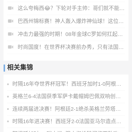
这么夸梅西😂？下轮对手主帅：哥们就不能度度假，坐坐游艇吗？
巴西州锦标赛！神人轰入爆炸神仙球！这位置射门简直不讲道理！
冲击力最强的时期！08年金球C罗如何扛起球队？
时尚国度！在世界杯决赛前办秀，只有法国人敢这么做！
相关集锦
时隔16年夺世界杯冠军！西班牙加时1-0阿根廷费兰制胜恩佐染红
英格兰6-4法国获季军萨卡戴帽姆巴佩双响创纪录奥利塞2助+失良机
连续两届进决赛！阿根廷2-1绝杀英格兰劳塔罗恩佐破门梅西两助攻
时隔16年进决赛！西班牙2-0法国亚马尔造点奥亚萨瓦尔、波罗破门