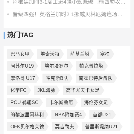
阿根廷加时3-1瑞士进4强小蜘蛛破门梅西助攻麦卡恩博洛假摔染红
晋级四强！英格兰加时2-1挪威贝林厄姆连场双响谢尔德鲁普破门
热门TAG
巴马女甲
埃奇沃特
萨基兰塔
塞柏
阿苏尔U19
埃尔法罗尔
帕克普拉塔
摩洛哥 U17
帕克斯B队
南霍巴特后备队
化学FC
JKL海豚
高华尤夫卡女足
PCU 鹈鹕SC
卡尔斯鲁厄
海伦芬女足
的黎波里阿赫利
NBA附加赛4
首都U21
OFK贝尔格莱德
莫吉勒夫
普里斯堤纳U21