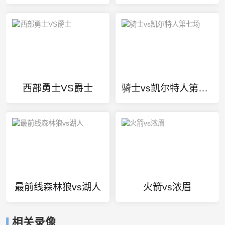
西部勇士VS爵士
骑士vs凯尔特人第七场
最前线森林狼vs湖人
火箭vs浓眉
相关录像