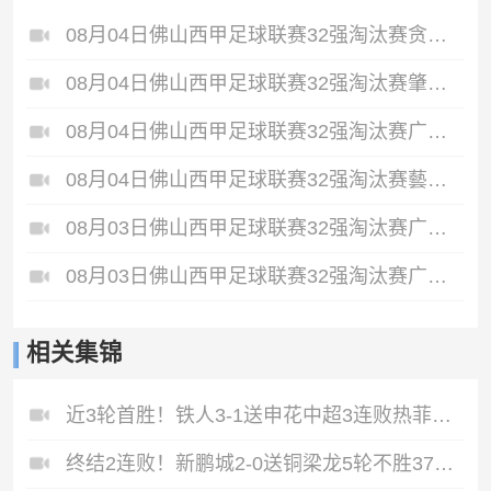
08月04日佛山西甲足球联赛32强淘汰赛贪玩游戏VS美的薪火全场录像
08月04日佛山西甲足球联赛32强淘汰赛肇庆恒骏成VS三七互娱全场录像
08月04日佛山西甲足球联赛32强淘汰赛广东西南建设VS香港圣徒全场录像
08月04日佛山西甲足球联赛32强淘汰赛藝品高國際VS湛江狂狼·粵辉能源全场录像
08月03日佛山西甲足球联赛32强淘汰赛广东客家青年VS广州英华思力U17全场录像
08月03日佛山西甲足球联赛32强淘汰赛广州蜀地红VS广州戴拿模全场录像
相关集锦
近3轮首胜！铁人3-1送申花中超3连败热菲尼奥双响邦本宜裕传射
终结2连败！新鹏城2-0送铜梁龙5轮不胜37岁姜至鹏破门韦斯利建功