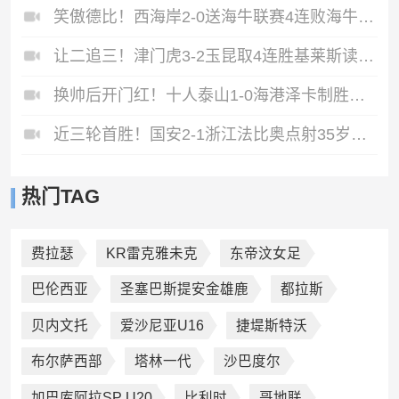
笑傲德比！西海岸2-0送海牛联赛4连败海牛仍垫底西海岸升至第二
让二追三！津门虎3-2玉昆取4连胜基莱斯读秒绝杀萨尔瓦多破门
换帅后开门红！十人泰山1-0海港泽卡制胜于金永扑点海港三球被吹
近三轮首胜！国安2-1浙江法比奥点射35岁张稀哲制胜王钰栋送助攻
热门TAG
费拉瑟
KR雷克雅未克
东帝汶女足
巴伦西亚
圣塞巴斯提安金雄鹿
都拉斯
贝内文托
爱沙尼亚U16
捷堤斯特沃
布尔萨西部
塔林一代
沙巴度尔
加巴库阿拉SP U20
比利时
哥地联