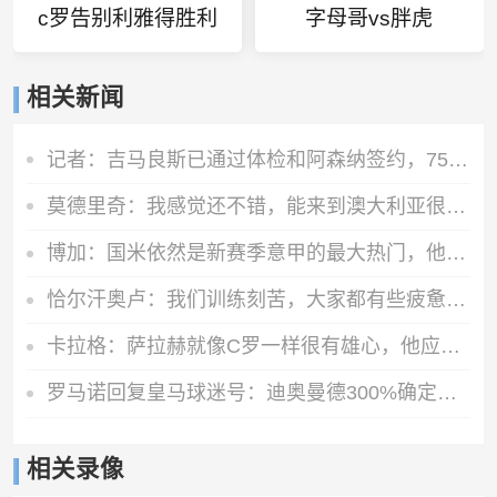
c罗告别利雅得胜利
字母哥vs胖虎
相关新闻
记者：吉马良斯已通过体检和阿森纳签约，7500万镑分期3年支付
莫德里奇：我感觉还不错，能来到澳大利亚很棒，希望球队继续提高
博加：国米依然是新赛季意甲的最大热门，他们是卫冕冠军
恰尔汗奥卢：我们训练刻苦，大家都有些疲惫但储备体能至关重要
卡拉格：萨拉赫就像C罗一样很有雄心，他应该去意甲而不是土耳其
罗马诺回复皇马球迷号：迪奥曼德300%确定加盟皇马
相关录像