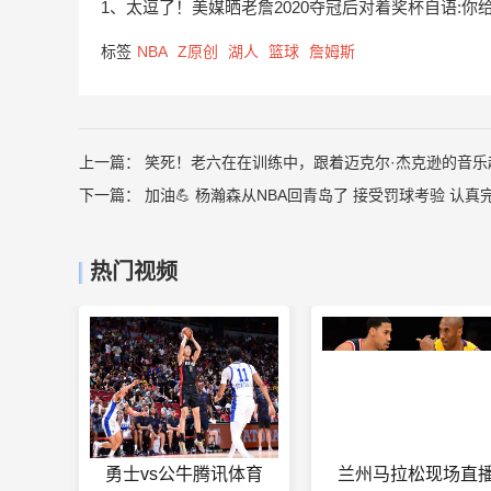
1、太逗了！美媒晒老詹2020夺冠后对着奖杯自语:你给
标签
NBA
Z原创
湖人
篮球
詹姆斯
上一篇：
笑死！老六在在训练中，跟着迈克尔·杰克逊的音乐
下一篇：
加油💪 杨瀚森从NBA回青岛了 接受罚球考验 认真完
热门视频
勇士vs公牛腾讯体育
兰州马拉松现场直