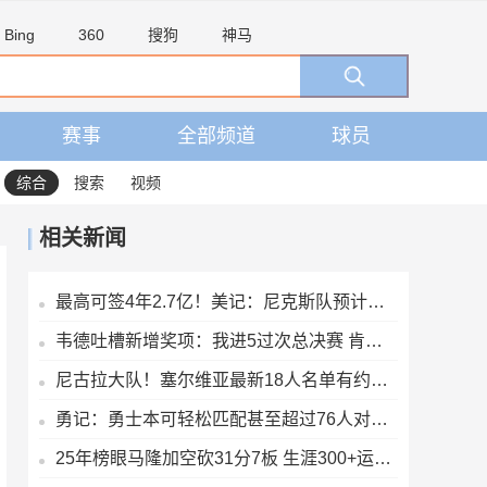
Bing
360
搜狗
神马
赛事
全部频道
球员
综合
搜索
视频
相关新闻
最高可签4年2.7亿！美记：尼克斯队预计不会给唐斯提供全额顶薪
韦德吐槽新增奖项：我进5过次总决赛 肯定能拿一两个东决MVP
尼古拉大队！塞尔维亚最新18人名单有约基奇/约维奇等7个叫尼古拉
勇记：勇士本可轻松匹配甚至超过76人对布朗的报价 但谈判未深入
25年榜眼马隆加空砍31分7板 生涯300+运动战进球WNBA史上最年轻