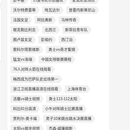
彭平基
El波韦尼尔后备队
麦诺尼亚热点
沃尔特费雷蒂
哈瓦达尔
普雷内斯蒂尼山
法国女足
阿拉弗斯
马林传奇
根克勒比利吉
北西兰
斯菲拉青年队
图卢兹女足
彭祖约
西汀泊
索科尔塔索维斯
勇士vs奇才集锦
猛龙vs洛瑞
中国女排联赛赛程
76人对阵火箭在线观看
梅西成为巴萨队史出场第一
浙江卫视直播高清在线观看
上海体育台
活塞vs骑士视频
勇士113-112太阳
科比81分高清
小牛对阵骑士比赛直播
贾利尔-奥卡福
男子10米跳台跳水决赛直播
太阳vs掘金视频
杰森-威廉姆斯