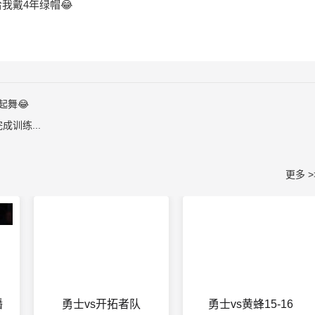
我戴4年绿帽😂
起舞😂
成训练...
更多 >
播
勇士vs开拓者队
勇士vs黄蜂15-16