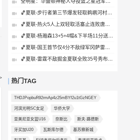
全明星：华盛顿神秘人夺投篮之星冠军！福德夺得三分大赛冠军！
🏀夏联-步行者第三节爆发轻取鹈鹕河村勇辉5+5+12斯劳森22分
🏀夏联-热火5人上双轻取活塞止连败唐纳森20+8+10奥科里27分
🏀夏联-杨瀚森13+5+4帽&下半场11分送惊艳妙传开拓者力克掘金
🏀夏联-国王首节仅4分不敌绿军冈萨雷斯24+10+5塞纳克10+12
🏀夏联-雷霆不敌掘金夏联全败35号秀布拉齐尔32+6马拉14+7+6
>
热门TAG
THDJPopbuR92rmAp4z25mBYf2u1tGzNGEY
河滨光明SC女足
华侨大学
亚美尼亚女篮U16
奈斯比
斯夫·路德斯
牙买加U20
瓦斯库尔德
基苏察新城