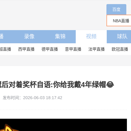
百度
播
录像
集锦
视频
球队
超直播
西甲直播
德甲直播
意甲直播
法甲直播
欧冠直播
冠后对着奖杯自语:你给我戴4年绿帽😂
发布时间：2026-06-03 18:17:42