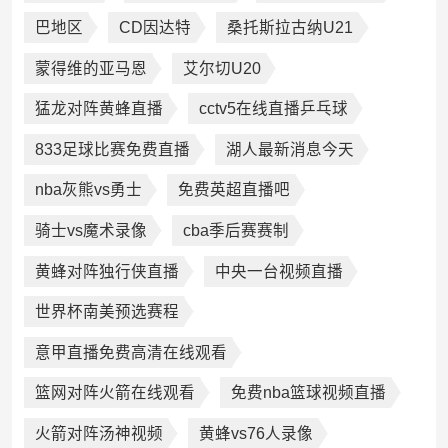
巴地区
CD因达特
桑托斯拉古纳U21
蒙得维的亚马恩
艾尔切U20
猛龙对阵黄蜂直播
cctv5在线直播乒乓球
833足球比赛免费直播
湖人最新消息今天
nba灰熊vs勇士
免费英超直播吧
骑士vs魔术录像
cba季后赛赛制
黄蜂对阵独行侠直播
中央一台视频直播
世界杯南美预选赛程
意甲直播免费高清在线观看
篮网对阵火箭在线观看
免费nba篮球视频直播
火箭对阵汤神视频
黄蜂vs76人录像