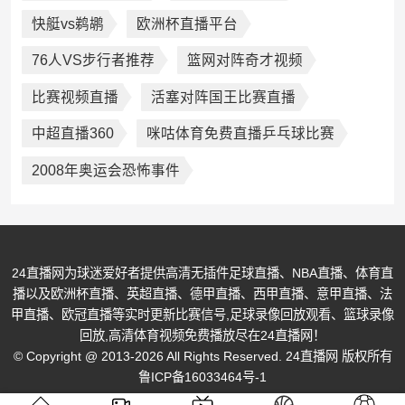
快艇vs鹈鹕
欧洲杯直播平台
76人VS步行者推荐
篮网对阵奇才视频
比赛视频直播
活塞对阵国王比赛直播
中超直播360
咪咕体育免费直播乒乓球比赛
2008年奥运会恐怖事件
24直播网为球迷爱好者提供高清无插件足球直播、NBA直播、体育直
播以及欧洲杯直播、英超直播、德甲直播、西甲直播、意甲直播、法
甲直播、欧冠直播等实时更新比赛信号,足球录像回放观看、篮球录像
回放,高清体育视频免费播放尽在24直播网！
© Copyright @ 2013-2026 All Rights Reserved. 24直播网 版权所有
鲁ICP备16033464号-1