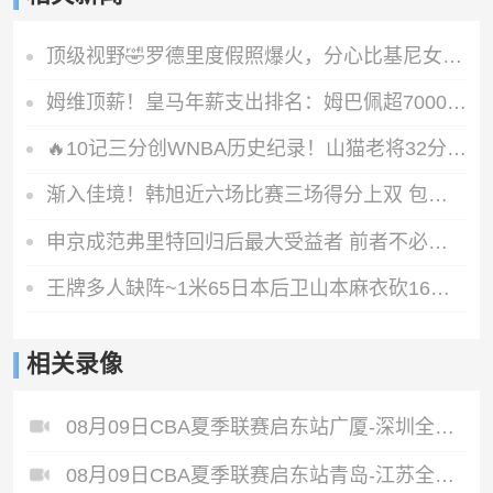
顶级视野🤣罗德里度假照爆火，分心比基尼女孩复刻经典表情包
姆维顶薪！皇马年薪支出排名：姆巴佩超7000万，维尼修斯5000万
🔥10记三分创WNBA历史纪录！山猫老将32分钟21中16狂砍43分！
渐入佳境！韩旭近六场比赛三场得分上双 包括个人赛季最高的17分
申京成范弗里特回归后最大受益者 前者不必再兼顾组织进攻
王牌多人缺阵~1米65日本后卫山本麻衣砍16分5助 大幅刷新个人纪录
相关录像
08月09日CBA夏季联赛启东站广厦-深圳全场录像
08月09日CBA夏季联赛启东站青岛-江苏全场录像