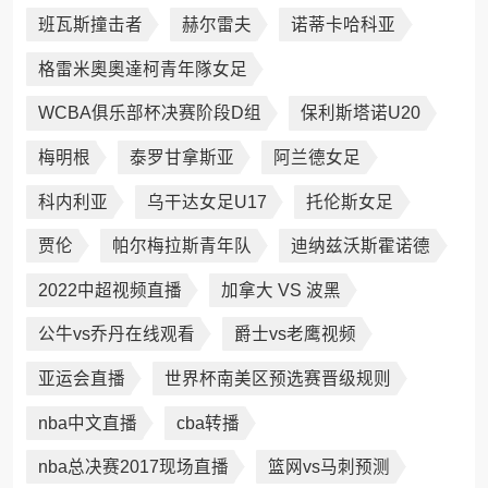
班瓦斯撞击者
赫尔雷夫
诺蒂卡哈科亚
格雷米奧奧達柯青年隊女足
WCBA俱乐部杯决赛阶段D组
保利斯塔诺U20
梅明根
泰罗甘拿斯亚
阿兰德女足
科内利亚
乌干达女足U17
托伦斯女足
贾伦
帕尔梅拉斯青年队
迪纳兹沃斯霍诺德
2022中超视频直播
加拿大 VS 波黑
公牛vs乔丹在线观看
爵士vs老鹰视频
亚运会直播
世界杯南美区预选赛晋级规则
nba中文直播
cba转播
nba总决赛2017现场直播
篮网vs马刺预测