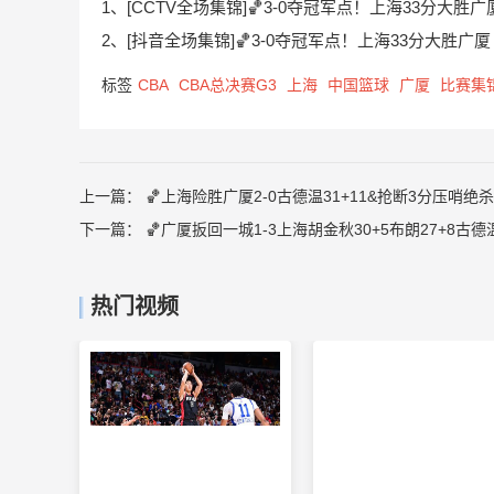
1、[CCTV全场集锦]🏀3-0夺冠军点！上海33分大胜广厦
2、[抖音全场集锦]🏀3-0夺冠军点！上海33分大胜广厦 
标签
CBA
CBA总决赛G3
上海
中国篮球
广厦
比赛集
上一篇：
🏀上海险胜广厦2-0古德温31+11&抢断3分压哨绝
下一篇：
🏀广厦扳回一城1-3上海胡金秋30+5布朗27+8古德温
热门视频