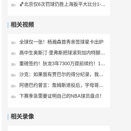
🏀北京仅6次罚球仍胜上海扳平大比分1-1陈盈骏26分古德温32分
相关视频
全球仅一张！杨瀚森首秀亲签球星卡出炉
高中生奥斯汀·里弗斯把球滚到加内特脚上，然后挑衅他单挑
重磅签约！狄龙3年7300万提前续约！1换8交易成了最大惊喜！
沙克：如果我有贾巴尔的得分纪录，我会到处说“我就是GOAT”
阿德巴约曾言：詹姆斯退役后，字母哥就是下一个詹！他是当下最强
下赛季急需要证明自己的NBA球员盘点！
相关录像