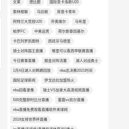
文莱
德比郡
国际圣卡洛斯U20
索林根聯
乌拉联
库恩卡青年
阿特兰大竞技U20
乔奥维尔
马布里
帕罗FC
中美运男
荷尔斯泰因基尔
卡巴列罗凯图特
西班牙马德里
骑士对阵国王直播
哪里可以看西甲联赛直播
今日赛事直播
掘金对阵活塞
湖人对战勇士
1月4日湖人对鹈鹕回放
nba总决赛2021时间
国际足球新闻
伊戈达拉加盟热火
nba回看录像
瑞士VS加拿大高清视频直播
500完整即时比分直播
雷霆vs凯尔直播
nba直播免费观看直播软件来球网
2019女排世界杯直播