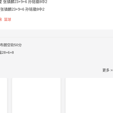
 张镇麟23+9+6 孙铭徽8中2
张镇麟23+9+6 孙铭徽8中2
锦
篮球
杀布朗空砍50分
28+6+8
更多 >