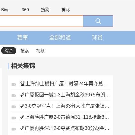
Bing
360
搜狗
神马
赛事
全部频道
球员
综合
搜索
视频
相关集锦
🏆上海绅士横扫广厦！时隔24年再夺总冠军！王哲林爆砍29+14！
🏀广厦扳回一城1-3上海胡金秋30+5布朗27+8古德温28+6+8
🏀3-0夺冠军点！上海33分大胜广厦张镇麟23+9+6孙铭徽8中2
🏀上海险胜广厦2-0古德温31+11&抢断3分压哨绝杀布朗空砍50分
🏀广厦再胜深圳2-0夺赛点布朗30分胡金秋17+8贺希宁16中6