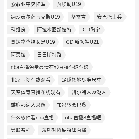
索菲亚中央陆军
瓦埃勒U19
纳沙泰尔萨马克斯U19
华雷吉
安巴托士兵
科维良
阿拉木图凯拉特
CD陶宁
哥达拿查拉女足U19
CD 新领袖U21
阿莫拉
巴巴斯特路
nba直播免费高清在线直播斗球斗球
北京卫视在线观看
足球场地标准尺寸
天空体育直播在线观看
凯尔特人vs湖人
雄鹿vs湖人录像
布冯转会巴黎
什么软件看nba直播
nba直播8直播吧
曼联赛程
灰熊对阵底特律直播