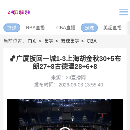
NBA直播
CBA直播
英超直播
篮球
足球
当前位置：
首页
集锦
篮球集锦
CBA
🏀广厦扳回一城1-3上海胡金秋30+5布
朗27+8古德温28+6+8
来源：24直播网
发布时间：2026-06-03 13:55:40