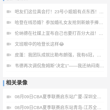
吧友们这位真会打！23号小姐姐有点东西！宿命君表示愿一战！
哈登在线恐婚？参加婚礼女友抢到新娘手捧花，哈登表情亮了🤣
伦纳德在社媒上宣布自己也要打百分大战！说不让对面得分超过10分
文班眼中的哈登长这样😂
皮蓬：我团队成就比勒布朗强，我有6冠，我没有刻意追求个人荣誉
韦德再次调侃詹姆斯“决定1”——我还纳闷南海岸是哪支球队呢？
相关录像
08月09日CBA夏季联赛启东站广厦-深圳全场录像
08月09日CBA夏季联赛启东站青岛-江苏全场录像