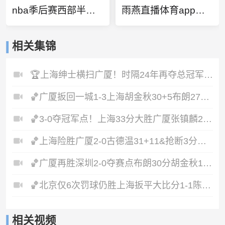
nba季后赛西部半决赛3勇士vs火箭
雨燕直播体育app下载
相关集锦
🏆上海绅士横扫广厦！时隔24年再夺总冠军！王哲林爆砍29+14！
🏀广厦扳回一城1-3上海胡金秋30+5布朗27+8古德温28+6+8
🏀3-0夺冠军点！上海33分大胜广厦张镇麟23+9+6孙铭徽8中2
🏀上海险胜广厦2-0古德温31+11&抢断3分压哨绝杀布朗空砍50分
🏀广厦再胜深圳2-0夺赛点布朗30分胡金秋17+8贺希宁16中6
🏀北京仅6次罚球仍胜上海扳平大比分1-1陈盈骏26分古德温32分
相关视频