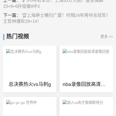
上一篇：
🏀3-0夺冠军点！上海33分大胜广厦张镇麟
23+9+6孙铭徽8中2
下一篇：
🏆上海绅士横扫广厦！时隔24年再夺总冠军！
王哲林爆砍29+14！
热门视频
更多 >>
总决赛热火vs马刺g
nba录像回放高清录像回放