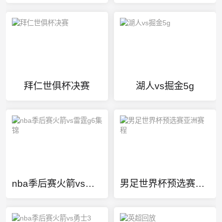
拜仁世俱杯决赛
湖人vs掘金5g
nba季后赛火箭vs雷霆g6集锦
男足世界杯预选赛亚洲赛程