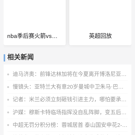
nba季后赛火箭vs勇士3
英超回放
相关新闻
迪马济奥：前锋达林加将在今夏离开博洛尼亚，不莱梅对球员感兴趣
慢镜头：亚特兰大有意20岁曼城中卫朱马·巴，交易方式可能是租借
记者：米兰必须立刻砸钱引进主力，哪怕要承担账面上的亏损
沪媒：穆斯卡特临场指挥没自乱阵脚，变五后卫收缩防线守住胜果
中超无罚分积分榜：蓉城居首 泰山国安申花2-4 海港第11 三镇垫底