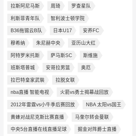
拉斯阿尼马斯
周琦
罗查星队
利斯菲青年队
智利波士顿学院
B36拖锡云B队
日本U17
安养FC
穆希纳
朱尼赫中央
亚历山大红
阿特罗米托斯
萨马斯SC
斯维施
班斯塔普城
安哥拉男篮
奥厄
拉巴特皇家武裝
拉脱女联
nba直播 智能电视
火箭vs勇士揭幕战回放
2012年雷霆vs小牛季后赛回放
NBA 太阳vs国王
黄蜂对战尼克斯比赛直播
马奎尔转会曼联
中央5台直播在线直播足球
掘金对阵爵士直播