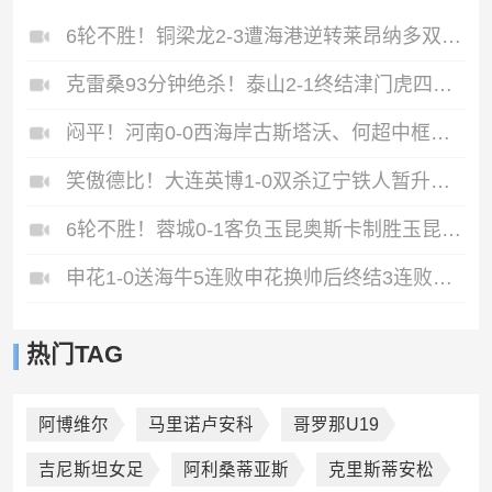
6轮不胜！铜梁龙2-3遭海港逆转莱昂纳多双响海港甩开降级区7分
克雷桑93分钟绝杀！泰山2-1终结津门虎四连胜，刘洋、哈达斯破门
闷平！河南0-0西海岸古斯塔沃、何超中框阿布拉汗替补席染红
笑傲德比！大连英博1-0双杀辽宁铁人暂升第2斯坦丘远射制胜
6轮不胜！蓉城0-1客负玉昆奥斯卡制胜玉昆暂第三蓉城全场1射正
申花1-0送海牛5连败申花换帅后终结3连败阿苏埃助攻徐皓阳制胜
热门TAG
阿博维尔
马里诺卢安科
哥罗那U19
吉尼斯坦女足
阿利桑蒂亚斯
克里斯蒂安松