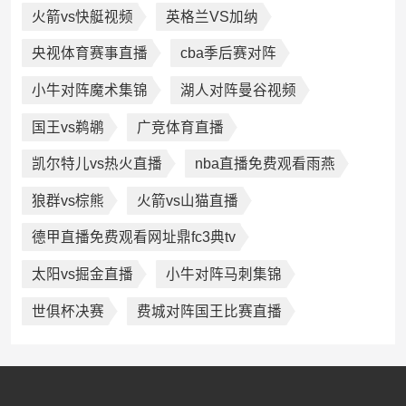
火箭vs快艇视频
英格兰VS加纳
央视体育赛事直播
cba季后赛对阵
小牛对阵魔术集锦
湖人对阵曼谷视频
国王vs鹈鹕
广竞体育直播
凯尔特儿vs热火直播
nba直播免费观看雨燕
狼群vs棕熊
火箭vs山猫直播
德甲直播免费观看网址鼎fc3典tv
太阳vs掘金直播
小牛对阵马刺集锦
世俱杯决赛
费城对阵国王比赛直播