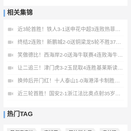
相关集锦
近3轮首胜！铁人3-1送申花中超3连败热菲尼奥双响邦本宜裕传射
终结2连败！新鹏城2-0送铜梁龙5轮不胜37岁姜至鹏破门韦斯利建功
笑傲德比！西海岸2-0送海牛联赛4连败海牛仍垫底西海岸升至第二
让二追三！津门虎3-2玉昆取4连胜基莱斯读秒绝杀萨尔瓦多破门
换帅后开门红！十人泰山1-0海港泽卡制胜于金永扑点海港三球被吹
近三轮首胜！国安2-1浙江法比奥点射35岁张稀哲制胜王钰栋送助攻
热门TAG