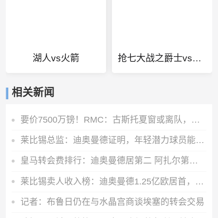
湖人vs火箭
抢七大战之爵士vs掘金
相关新闻
要价7500万镑！RMC：古斯托夏窗或离队，曼城不愿满足切尔西要价
莱比锡总监：迪奥曼德证明，年轻潜力球员能在我们这得到巨大提升
皇马转会费排行：迪奥曼德居第二 阿扎尔第三 C罗第五 齐达内第七
莱比锡卖人收入榜：迪奥曼德1.25亿欧居首，舍什科索博奥尔莫在列
记者：布鲁日仍在与水晶宫商谈埃塞的转会交易