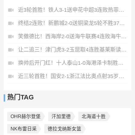
近3轮首胜！铁人3-1送申花中超3连败热菲尼奥双响邦本宜裕传射
终结2连败！新鹏城2-0送铜梁龙5轮不胜37岁姜至鹏破门韦斯利建功
笑傲德比！西海岸2-0送海牛联赛4连败海牛仍垫底西海岸升至第二
让二追三！津门虎3-2玉昆取4连胜基莱斯读秒绝杀萨尔瓦多破门
换帅后开门红！十人泰山1-0海港泽卡制胜于金永扑点海港三球被吹
近三轮首胜！国安2-1浙江法比奥点射35岁张稀哲制胜王钰栋送助攻
热门TAG
OHR赫尔登堡
汗加里德
北海道十胜
NK布雷日采
德拉戈纳斯女篮