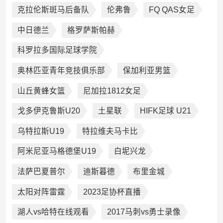
克拉伦斯斑马后备队
伦弗鲁
FQ QAS女足
中日德兰
格罗萨斯帕赫
科罗拉多国际足球学院
奥林匹亚青年竞技俱乐部
保加利亚男篮
山丘黄蜂女篮
尼加拉1812女足
戈多伊克鲁斯U20
土星联
HIFK足球 U21
乌特拉斯U19
特拉维夫马卡比
阿米尼亚马格德堡U19
白坭兴龙
法萨巴夏普尔
迪斯暮德
布里金城
太阳对阵雷霆
2023足协杯直播
湖人vs哈特在线观看
2017马刺vs勇士录像