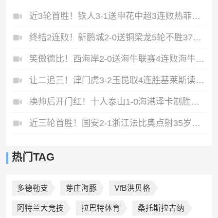
近3轮首胜！铁人3-1送申花中超3连败热菲尼奥双响邦本宜裕传射
终结2连败！新鹏城2-0送铜梁龙5轮不胜37岁姜至鹏破门韦斯利建功
笑傲德比！西海岸2-0送海牛联赛4连败海牛仍垫底西海岸升至第二
让二追三！津门虎3-2玉昆取4连胜基莱斯读秒绝杀萨尔瓦多破门
换帅后开门红！十人泰山1-0海港泽卡制胜于金永扑点海港三球被吹
近三轮首胜！国安2-1浙江法比奥点射35岁张稀哲制胜王钰栋送助攻
热门TAG
多德勒支
芽庄海豚
VfB洪贝格
阿特兰大竞技
拉巴特体育
桑托斯拉古纳