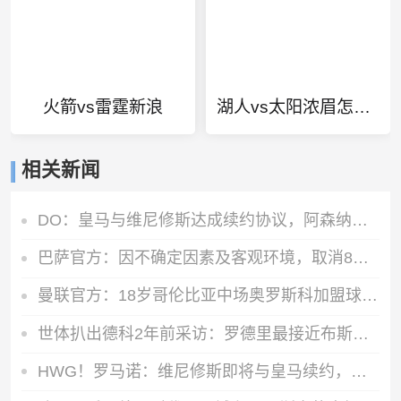
火箭vs雷霆新浪
湖人vs太阳浓眉怎么没上
相关新闻
DO：皇马与维尼修斯达成续约协议，阿森纳方面的追求将结束
巴萨官方：因不确定因素及客观环境，取消8月15日的友谊赛
曼联官方：18岁哥伦比亚中场奥罗斯科加盟球队，将进入青训体系
世体扒出德科2年前采访：罗德里最接近布斯克茨，但曼城不会卖他
HWG！罗马诺：维尼修斯即将与皇马续约，签下为期6年的全新合同