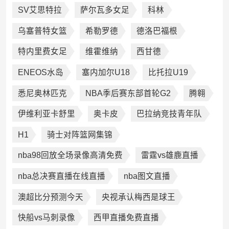
SV艾思特拉
萨尔瓦多女足
科林
乌塞普特女篮
希勒罗德
德洛巴福根
特内里费女足
维霍维纳
西甘德
ENEOS水岛
塞内加尔U18
比托拉U19
悉尼奥林匹克
NBA季后赛东部首轮G2
腾翱
伊维利亚卡舒里
奥卡皮
巴拉纳竞技青年队
H1
骑士对阵篮网集锦
nba98回放全场录像高清免费
雷霆vs雄鹿直播
nba总决赛直播在线直播
nba图文直播
澳超比分预测今天
央视承认梅西是球王
快船vs马刺录像
西甲直播免费直播