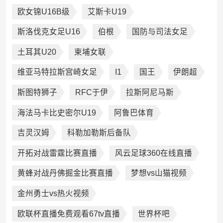
欧女锦U16B级
艾斯卡U19
斯洛伐克女足U16
伯根
国防与司法女足
土耳其U20
柬埔女联
维亚马特拉斯宫崎女足
I1
国王
伊朗超
斯图特狮子
RFC于伊
拉斯阿尼马斯
海法马卡比史密尔U19
阿鲁巴体育
吉灵汉姆
科勒加勒斯后备队
开拓对战雷霆比赛直播
风云足球360在线直播
黄蜂对战丹佛掘金比赛直播
梦想vs山猫视频
金州勇士vs热火视频
欧联杯直播免费观看67tv直播
世界杯吧