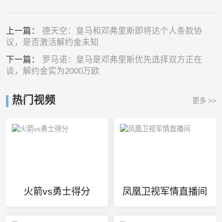
上一篇：
德天空：皇马和邓弗里斯即将达个人条款协
议，是否激活解约金未知
下一篇：
罗马诺：皇马是邓弗里斯优先选择双方正在
谈，解约金实为2000万欧
热门视频
更多 >>
火箭vs勇士得分
凤凰卫视军情直播间