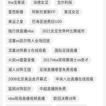
Ina戈莱诺
派德女足
戈尔利採
雷西斯滕
阿斯托普斯FF
第戎女足
奥运之星
巴海亚迪费拉U20
独行侠直播nba
2021女足世界杯比赛城市
活塞vs凯尔特人全场回放
活塞对阵爵士在线观看
国际足球直播
火前vs雷霆录像
2017nba常规赛骑士vs奇才
湖人对阵王国
足球直播哪里免费观看
2008北京奥运会开幕式
中央八台直播在线观看
篮网对阵凯尔
中超直播网免费
nba现场直播视频直播
欧冠决赛对阵