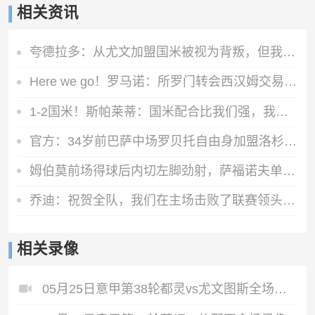
相关资讯
夸德拉多：从尤文加盟国米被视为背叛，但我失业必须寻找其他选择
Here we go！罗马诺：所罗门转会西汉姆交易达成，总价达700万镑
1-2国米！斯帕莱蒂：国米配合比我们强，我们球员很棒 整体是关键
官方：34岁前巴萨中场罗贝托自由身加盟洛杉矶银河，签约2年
姆伯莫前场得球后内切左脚劲射，萨福诺夫单掌将球扑出
乔迪：祝贺全队，我们在主场击败了联赛领头羊，顺利拿下宝贵三分
相关录像
05月25日意甲第38轮都灵vs尤文图斯全场录像