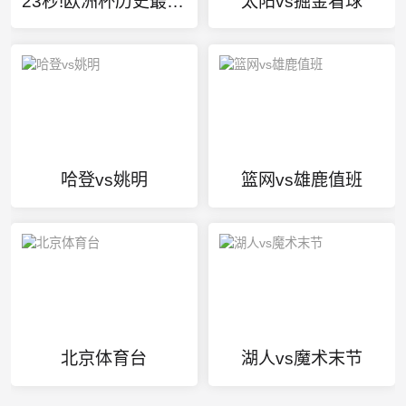
23秒!欧洲杯历史最快进球诞生
太阳vs掘金看球
哈登vs姚明
篮网vs雄鹿值班
北京体育台
湖人vs魔术末节