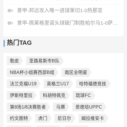
意甲-邦达攻入唯一进球莱切1-0热那亚
意甲-佩莱格里诺头球破门制胜帕尔马1-0萨索洛
热门TAG
勒皮
圣路易斯市B队
NBA杯小组赛西部B组
南区全明星
法兰克福U19
英格兰U17
哈特福德竞技
伊斯特里拉
科胡特佩克
琉球FC
第8场1/8决赛胜者
马赛
恩德培UPPC
约文图特
虎门
尼日尔
姆拉维安卡