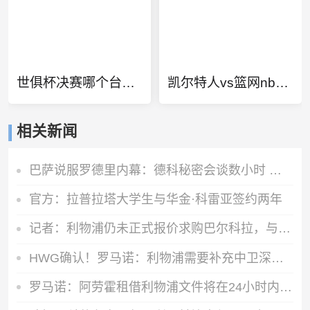
世俱杯决赛哪个台直播
凯尔特人vs篮网nba季后赛
相关新闻
巴萨说服罗德里内幕：德科秘密会谈数小时 弗里克多次致电
官方：拉普拉塔大学生与华金·科雷亚签约两年
记者：利物浦仍未正式报价求购巴尔科拉，与巴黎要价存在较大差距
HWG确认！罗马诺：利物浦需要补充中卫深度，如今出手签下阿劳霍
罗马诺：阿劳霍租借利物浦文件将在24小时内签署，买断条款非强制