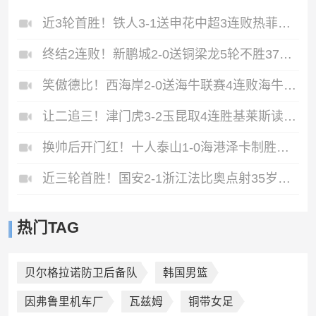
近3轮首胜！铁人3-1送申花中超3连败热菲尼奥双响邦本宜裕传射
终结2连败！新鹏城2-0送铜梁龙5轮不胜37岁姜至鹏破门韦斯利建功
笑傲德比！西海岸2-0送海牛联赛4连败海牛仍垫底西海岸升至第二
让二追三！津门虎3-2玉昆取4连胜基莱斯读秒绝杀萨尔瓦多破门
换帅后开门红！十人泰山1-0海港泽卡制胜于金永扑点海港三球被吹
近三轮首胜！国安2-1浙江法比奥点射35岁张稀哲制胜王钰栋送助攻
热门TAG
贝尔格拉诺防卫后备队
韩国男篮
因弗鲁里机车厂
瓦兹姆
铜带女足