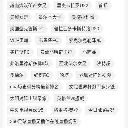
越南煤炭矿产女足
里奥卡拉罗U22
首都
曼城女足
墨尔本大学
曼德拉科斯
美国圣克鲁斯FC
普拉西多卡斯特洛U20
VEF里加
韦恩堡FC
索克尔克勒泽威
德拉斯FC
安郅马哈奇卡拉
马萨菲
弗洛里德斯多佛II队
西北法尔女足
沙特超
多佛尔
蜂群FC
哈塔
老鹰对阵雄视频
nba历史得分榜最新排名
女足世界杯冠军多少钱
太阳对阵山猫录像
英格兰vs挪威
中央电视台cctv5
格雷格-奥登
今日nba赛况
360足球直播无插件在线直播观看