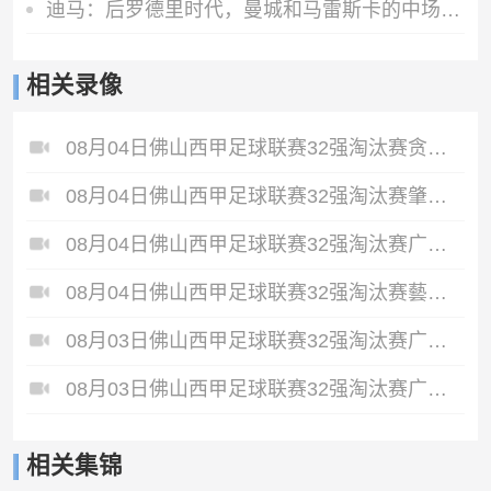
迪马：后罗德里时代，曼城和马雷斯卡的中场梦想人选已确定为恩佐
相关录像
08月04日佛山西甲足球联赛32强淘汰赛贪玩游戏VS美的薪火全场录像
08月04日佛山西甲足球联赛32强淘汰赛肇庆恒骏成VS三七互娱全场录像
08月04日佛山西甲足球联赛32强淘汰赛广东西南建设VS香港圣徒全场录像
08月04日佛山西甲足球联赛32强淘汰赛藝品高國際VS湛江狂狼·粵辉能源全场录像
08月03日佛山西甲足球联赛32强淘汰赛广东客家青年VS广州英华思力U17全场录像
08月03日佛山西甲足球联赛32强淘汰赛广州蜀地红VS广州戴拿模全场录像
相关集锦