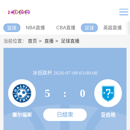
NBA直播
CBA直播
英超直播
篮球
足球
当前位置：
首页
直播
足球直播
冰低联杯 2026-07-09 03:00:00
5
:
0
已结束
塞尔福斯
亚伯格