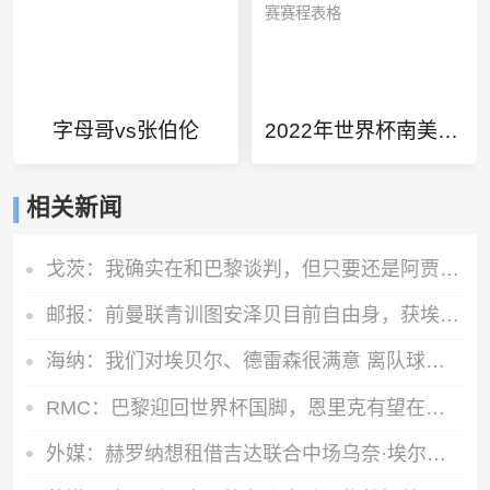
字母哥vs张伯伦
2022年世界杯南美区预选赛赛程表格
相关新闻
戈茨：我确实在和巴黎谈判，但只要还是阿贾克斯球员我就会拼全力
邮报：前曼联青训图安泽贝目前自由身，获埃弗顿、小蜜蜂等队关注
海纳：我们对埃贝尔、德雷森很满意 离队球员？还有3周时间可操作
RMC：巴黎迎回世界杯国脚，恩里克有望在欧超杯起用阿克利乌什
外媒：赫罗纳想租借吉达联合中场乌奈·埃尔南德斯，含买断选项