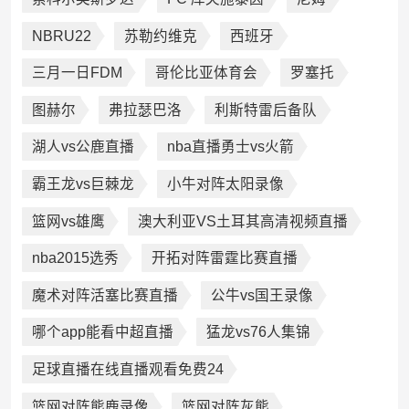
NBRU22
苏勒约维克
西班牙
三月一日FDM
哥伦比亚体育会
罗塞托
图赫尔
弗拉瑟巴洛
利斯特雷后备队
湖人vs公鹿直播
nba直播勇士vs火箭
霸王龙vs巨棘龙
小牛对阵太阳录像
篮网vs雄鹰
澳大利亚VS土耳其高清视频直播
nba2015选秀
开拓对阵雷霆比赛直播
魔术对阵活塞比赛直播
公牛vs国王录像
哪个app能看中超直播
猛龙vs76人集锦
足球直播在线直播观看免费24
篮网对阵熊鹿录像
篮网对阵灰熊