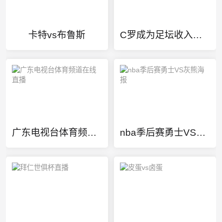
卡特vs布鲁斯
C罗成为足坛收入最高球员
广东电视台体育频道在线直播
nba季后赛勇士VS灰熊海报