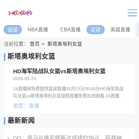
NBA直播
CBA直播
英超直播
篮球
足球
当前位置：
首页
斯塔奥埃利女篮
斯塔奥埃利女篮
HD海军陆战队女篮vs斯塔奥埃利女篮
2026-05-23
24直播网免费提供篮球直播05月23日00:00分HD海军陆战
队女篮vs斯塔奥埃利女篮视频直播免费在线观看,24直播网
同时提供HD海军陆战队女篮vs斯塔奥埃利女篮录像回放及
类型：直播
视频集锦等。
最新新闻
DO：皇马与维尼修斯达成续约协议，阿森纳方面的追求将结束