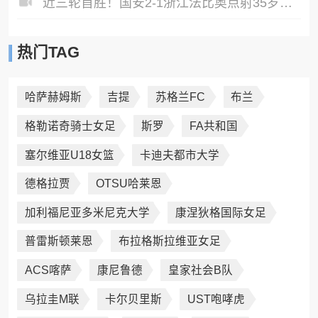
近三轮首胜！国安2-1浙江法比奥点射35岁张稀哲制胜王钰栋送助攻
热门TAG
哈萨赫姆斯
吉提
苏格兰FC
布兰
格勒诺奇骑士女足
斯罗
FA共和国
塞尔维亚U18女篮
卡迪夫都市大学
德格拉贾
OTSU哈莱恩
加利福尼亚多米尼克大学
康涅狄格国际女足
普雷斯顿莱恩
布拉格斯拉维亚女足
ACS喀萨
康尼鲁德
皇家社会B队
乌拉圭M联
卡尔贝里斯
UST咆哮虎