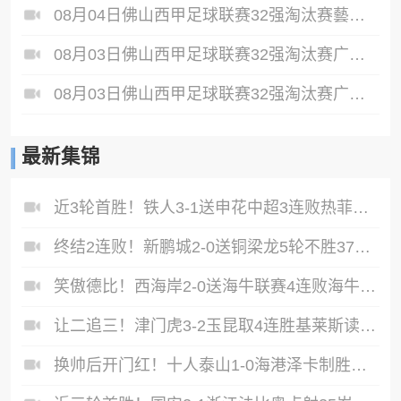
08月04日佛山西甲足球联赛32强淘汰赛藝品高國際VS湛江狂狼·粵辉能源全场录像
08月03日佛山西甲足球联赛32强淘汰赛广东客家青年VS广州英华思力U17全场录像
08月03日佛山西甲足球联赛32强淘汰赛广州蜀地红VS广州戴拿模全场录像
最新集锦
近3轮首胜！铁人3-1送申花中超3连败热菲尼奥双响邦本宜裕传射
终结2连败！新鹏城2-0送铜梁龙5轮不胜37岁姜至鹏破门韦斯利建功
笑傲德比！西海岸2-0送海牛联赛4连败海牛仍垫底西海岸升至第二
让二追三！津门虎3-2玉昆取4连胜基莱斯读秒绝杀萨尔瓦多破门
换帅后开门红！十人泰山1-0海港泽卡制胜于金永扑点海港三球被吹