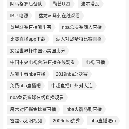
阿马格罗后备队
勒芒U21
波尔塔瓦
IBU 电源
猛龙vs马刺在线观看
意甲联赛直播哪里有
nba总决赛湖人直播
比赛直播app下载
湖人对战哈特比赛直播
女足世界杯中国vs美国比分
中国中央电视台5+直播在线观看
电视 直播
从哪里看nba直播
2019nba总决赛
免费nba直播吧
中超直播广州对大连
nba免费篮球在线直播观看
魔术对阵掘金比赛直播
nba火箭马刺直播
雷霆vs太阳视频
2006nba选秀
nba直播吧m