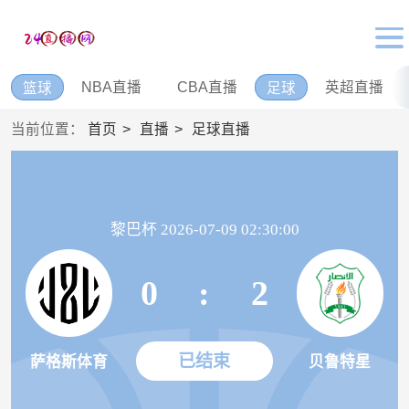
NBA直播
CBA直播
英超直播
篮球
足球
当前位置：
首页
直播
足球直播
黎巴杯 2026-07-09 02:30:00
0
:
2
已结束
萨格斯体育
贝鲁特星