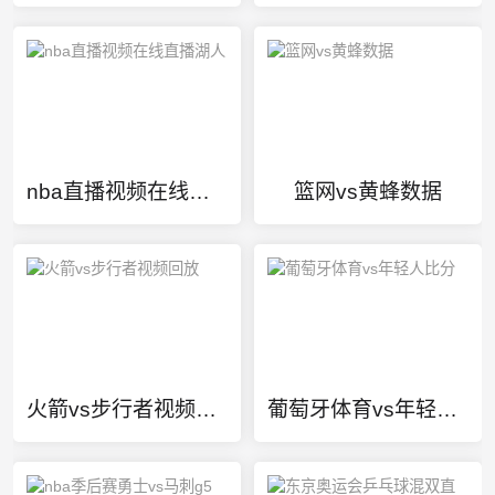
nba直播视频在线直播湖人
篮网vs黄蜂数据
火箭vs步行者视频回放
葡萄牙体育vs年轻人比分