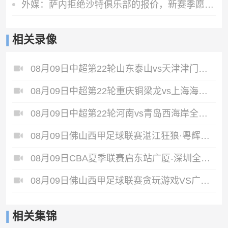
外媒：萨内拒绝沙特俱乐部的报价，新赛季愿意继续留在加拉塔萨雷
相关录像
08月09日中超第22轮山东泰山vs天津津门虎全场录像
08月09日中超第22轮重庆铜梁龙vs上海海港全场录像
08月09日中超第22轮河南vs青岛西海岸全场录像
08月09日佛山西甲足球联赛湛江狂狼·粵辉能源VS三七互娱全场录像
08月09日CBA夏季联赛启东站广厦-深圳全场录像
08月09日佛山西甲足球联赛贪玩游戏VS广东西南建设全场录像
相关集锦