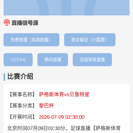
免费直播（高清直播）
美女解说（小狐狸）
CCTV-5
腾讯直播
百度体育直播
比赛介绍
【赛事名称】
萨格斯体育vs贝鲁特星
【赛事分类】
黎巴杯
【开赛时间】
2026-07-09 02:30:00
北京时间07月09日02:30分，足球直播【萨格斯体育