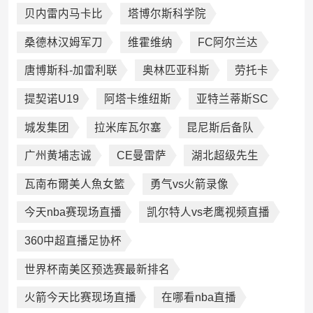
贝内雷内马卡比
塔博尔斯科学院
桑德林汉姆军刀
维霍维纳
FC阿尔兰达
唐博斯科-加雷利联
奥林匹亚科斯
劳托卡
提契诺U19
阿塔卡维纽斯
亚特兰蒂斯SC
城发集团
拉米库瓦尔塞
昆尼斯后备队
广州黄埔志诚
CE曼雷萨
湖北超级先生
瓦南布爾美人魚女籃
勇气vs火箭录像
今天nba赛现场直播
凯尔特人vs老鹰视频直播
360中超直播足协杯
世界杯南美区预选赛最新排名
火箭今天比赛现场直播
在哪看nba直播