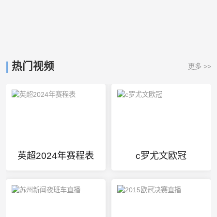
热门视频
更多 >>
英超2024年赛程表
c罗尤文欧冠