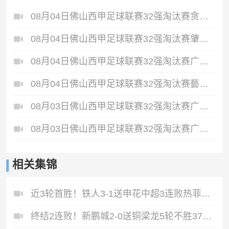
08月04日佛山西甲足球联赛32强淘汰赛贪玩游戏VS美的薪火全场录像
08月04日佛山西甲足球联赛32强淘汰赛肇庆恒骏成VS三七互娱全场录像
08月04日佛山西甲足球联赛32强淘汰赛广东西南建设VS香港圣徒全场录像
08月04日佛山西甲足球联赛32强淘汰赛藝品高國際VS湛江狂狼·粵辉能源全场录像
08月03日佛山西甲足球联赛32强淘汰赛广东客家青年VS广州英华思力U17全场录像
08月03日佛山西甲足球联赛32强淘汰赛广州蜀地红VS广州戴拿模全场录像
相关集锦
近3轮首胜！铁人3-1送申花中超3连败热菲尼奥双响邦本宜裕传射
终结2连败！新鹏城2-0送铜梁龙5轮不胜37岁姜至鹏破门韦斯利建功