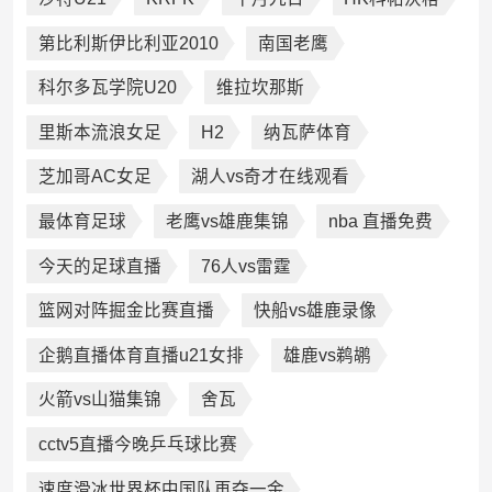
第比利斯伊比利亚2010
南国老鹰
科尔多瓦学院U20
维拉坎那斯
里斯本流浪女足
H2
纳瓦萨体育
芝加哥AC女足
湖人vs奇才在线观看
最体育足球
老鹰vs雄鹿集锦
nba 直播免费
今天的足球直播
76人vs雷霆
篮网对阵掘金比赛直播
快船vs雄鹿录像
企鹅直播体育直播u21女排
雄鹿vs鹈鹕
火箭vs山猫集锦
舍瓦
cctv5直播今晚乒乓球比赛
速度滑冰世界杯中国队再夺一金