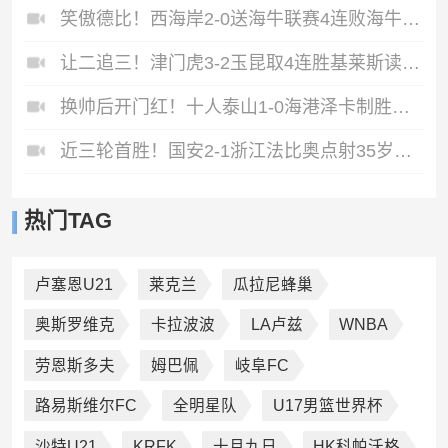
笑傲德比！西海岸2-0送海牛联赛4连败海牛仍垫底西海岸升至第二
让二追三！津门虎3-2玉昆取4连胜基莱斯读秒绝杀萨尔瓦多破门
换帅后开门红！十人泰山1-0海港泽卡制胜于金永扑点海港三球被吹
近三轮首胜！国安2-1浙江法比奥点射35岁张稀哲制胜王钰栋送助攻
热门TAG
卢塞恩U21
莱克兰
瓜拉尼蜂巢
奥斯罗维克
卡拉波波
LA卢兹
WNBA
劳恩斯多夫
姆巴佩
岐阜FC
路易斯维尔FC
全明星队
U17男篮世界杯
沙特U21
KRFK
十月九日
HK科帕沃格