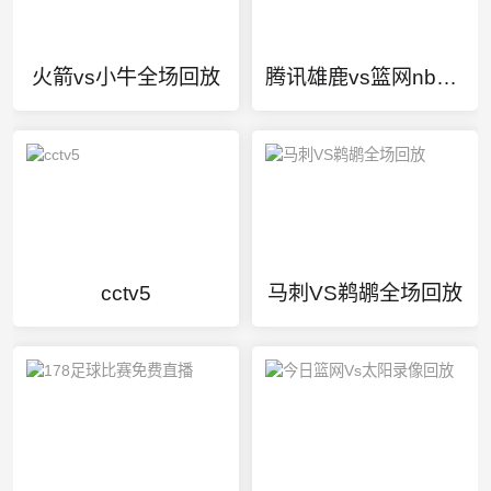
火箭vs小牛全场回放
腾讯雄鹿vs篮网nba季后赛
cctv5
马刺VS鹈鹕全场回放