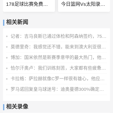
178足球比赛免费直播
今日篮网Vs太阳录像回放
相关新闻
记者：吉马良斯已通过体检和阿森纳签约，7500万镑分期3年支付
莫德里奇：我感觉还不错，能来到澳大利亚很棒，希望球队继续提高
博加：国米依然是新赛季意甲的最大热门，他们是卫冕冠军
恰尔汗奥卢：我们训练刻苦，大家都有些疲惫但储备体能至关重要
卡拉格：萨拉赫就像C罗一样很有雄心，他应该去意甲而不是土耳其
罗马诺回复皇马球迷号：迪奥曼德300%确定加盟皇马
相关录像