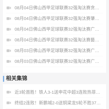
08月04日佛山西甲足球联赛32强淘汰赛贪玩游戏VS美的薪火全场录像
08月04日佛山西甲足球联赛32强淘汰赛肇庆恒骏成VS三七互娱全场录像
08月04日佛山西甲足球联赛32强淘汰赛广东西南建设VS香港圣徒全场录像
08月04日佛山西甲足球联赛32强淘汰赛藝品高國際VS湛江狂狼·粵辉能源全场录像
08月03日佛山西甲足球联赛32强淘汰赛广东客家青年VS广州英华思力U17全场录像
08月03日佛山西甲足球联赛32强淘汰赛广州蜀地红VS广州戴拿模全场录像
相关集锦
近3轮首胜！铁人3-1送申花中超3连败热菲尼奥双响邦本宜裕传射
终结2连败！新鹏城2-0送铜梁龙5轮不胜37岁姜至鹏破门韦斯利建功