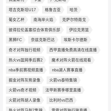
塔吉克斯坦U17
格鲁吉亚
哈茨
葡女乙杯
南海岸火焰
克萨尔特南戈
彼得拉伦盖塞综合体育俱乐部
伊拉克男篮
黑狮FC
奈兹克斯巴达
埃斯卡尔德斯
奇才对阵独行视频
西甲直播免费高清在线直播
热火vs篮网季后赛2
魔术对阵火箭在线观看
nba季前赛视频直播
nba湖人赛事直播
掘金对阵灰熊录像
火箭vs泰特集锦
火箭vs奇才视频
法甲新赛季哪里直播
火箭对阵胡人录像
比利时vs巴西
热火对阵马刺7集锦
雷霆对阵独行狭直播