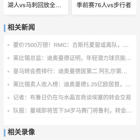
湖人vs马刺回放全场录像
季前赛76人vs步行者
相关新闻
要价7500万镑！RMC：古斯托夏窗或离队，曼城不愿满足切尔西要价
莱比锡总监：迪奥曼德证明，年轻潜力球员能在我们这得到巨大提升
皇马转会费排行：迪奥曼德居第二 阿扎尔第三 C罗第五 齐达内第七
莱比锡卖人收入榜：迪奥曼德1.25亿欧居首，舍什科索博奥尔莫在列
记者：布鲁日仍在与水晶宫商谈埃塞的转会交易
队报：曼城即将签下34岁马赛门将鲁利，转会费350万欧元
相关录像