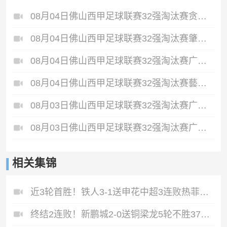
08月04日佛山西甲足球联赛32强淘汰赛贪玩游戏VS美的薪火全场录像
08月04日佛山西甲足球联赛32强淘汰赛肇庆恒骏成VS三七互娱全场录像
08月04日佛山西甲足球联赛32强淘汰赛广东西南建设VS香港圣徒全场录像
08月04日佛山西甲足球联赛32强淘汰赛藝品高國際VS湛江狂狼·粵辉能源全场录像
08月03日佛山西甲足球联赛32强淘汰赛广东客家青年VS广州英华思力U17全场录像
08月03日佛山西甲足球联赛32强淘汰赛广州蜀地红VS广州戴拿模全场录像
相关集锦
近3轮首胜！铁人3-1送申花中超3连败热菲尼奥双响邦本宜裕传射
终结2连败！新鹏城2-0送铜梁龙5轮不胜37岁姜至鹏破门韦斯利建功