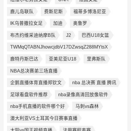
鹿儿岛联队
费斯尼斯
福蒂多博洛尼亚
IK乌普撒拉女足
加迪
奥鲁罗
布杰约维采迪纳摩B队
J2
巴西U18女篮
TWMqQTABNJhowcjdbV17DZwsqZ288MYtsX
鹿特丹斯巴达
亚美尼亚U18
里弗斯队
NBA总决赛弟三场直播
企鹅直播体育直播郑钦文
nba 总决赛 直播 腾讯
足球看盘软件推荐
nba录像高清回放像软件
nba手机直播的软件哪个好
马刺vs森林
澳大利亚VS土耳其今日赛事直播
太阳vs国王视频直播
法甲赛程表赛