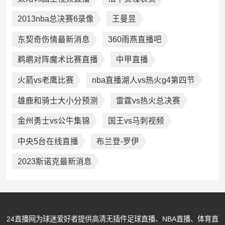
2013nba总决赛6录像
王曼昱
东契奇伤情最新消息
360雨燕直播吧
鹈鹕对阵魔术比赛直播
中甲直播
火箭vs老鹰比赛
nba直播湖人vs热火g4第四节
雄鹿和骑士大小分预测
雷霆vs热火总决赛
金州勇士vs公牛集锦
国王vs马刺视频
中央5台在线直播
布兰登-罗伊
2023斯诺克最新消息
24直播网为球迷爱好者提供高清无插件足球直播、NBA直播、体育直