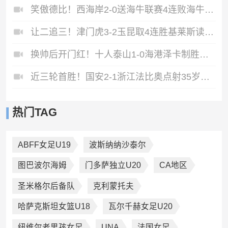
笑傲德比！西海岸2-0送海牛联赛4连败海牛仍垫底西海岸升至第二
让二追三！津门虎3-2玉昆取4连胜基莱斯读秒绝杀萨尔瓦多破门
换帅后开门红！十人泰山1-0海港泽卡制胜于金永扑点海港三球被吹
近三轮首胜！国安2-1浙江法比奥点射35岁张稀哲制胜王钰栋送助攻
热门TAG
ABFF女足U19
波斯纳纳沙泰尔
图巴波尔海姆
门多萨独立U20
CA地区
圣米格尔后备队
克利蒙托夫
哈萨克斯坦女篮U18
瓦尔千赫女足U20
纽维尔老男孩女足
UNA
法国女足