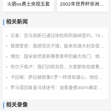
火箭vs勇士央视五套
2002年世界杯非洲区预选赛积分榜
相关新闻
记者：吉马良斯已通过体检和阿森纳签约，7500万镑分期3年支付
莫德里奇：我感觉还不错，能来到澳大利亚很棒，希望球队继续提高
博加：国米依然是新赛季意甲的最大热门，他们是卫冕冠军
恰尔汗奥卢：我们训练刻苦，大家都有些疲惫但储备体能至关重要
卡拉格：萨拉赫就像C罗一样很有雄心，他应该去意甲而不是土耳其
罗马诺回复皇马球迷号：迪奥曼德300%确定加盟皇马
相关录像