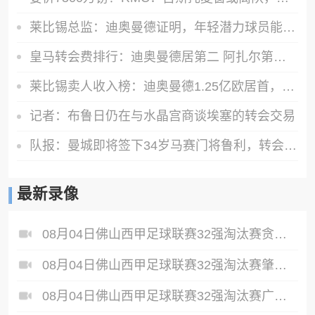
莱比锡总监：迪奥曼德证明，年轻潜力球员能在我们这得到巨大提升
皇马转会费排行：迪奥曼德居第二 阿扎尔第三 C罗第五 齐达内第七
莱比锡卖人收入榜：迪奥曼德1.25亿欧居首，舍什科索博奥尔莫在列
记者：布鲁日仍在与水晶宫商谈埃塞的转会交易
队报：曼城即将签下34岁马赛门将鲁利，转会费350万欧元
最新录像
08月04日佛山西甲足球联赛32强淘汰赛贪玩游戏VS美的薪火全场录像
08月04日佛山西甲足球联赛32强淘汰赛肇庆恒骏成VS三七互娱全场录像
08月04日佛山西甲足球联赛32强淘汰赛广东西南建设VS香港圣徒全场录像