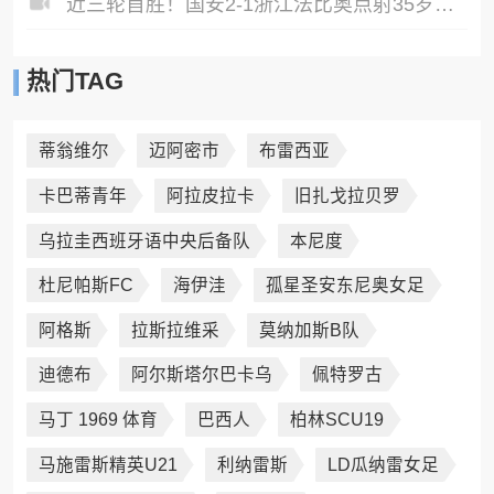
近三轮首胜！国安2-1浙江法比奥点射35岁张稀哲制胜王钰栋送助攻
热门TAG
蒂翁维尔
迈阿密市
布雷西亚
卡巴蒂青年
阿拉皮拉卡
旧扎戈拉贝罗
乌拉圭西班牙语中央后备队
本尼度
杜尼帕斯FC
海伊洼
孤星圣安东尼奥女足
阿格斯
拉斯拉维采
莫纳加斯B队
迪德布
阿尔斯塔尔巴卡乌
佩特罗古
马丁 1969 体育
巴西人
柏林SCU19
马施雷斯精英U21
利纳雷斯
LD瓜纳雷女足