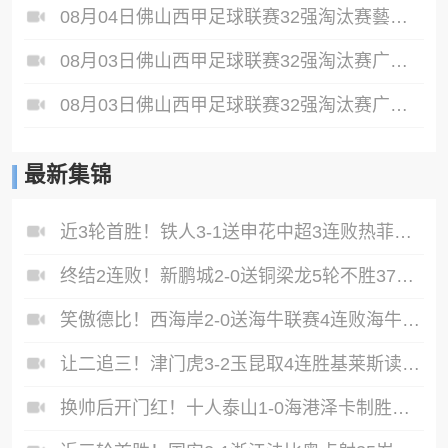
08月04日佛山西甲足球联赛32强淘汰赛藝品高國際VS湛江狂狼·粵辉能源全场录像
08月03日佛山西甲足球联赛32强淘汰赛广东客家青年VS广州英华思力U17全场录像
08月03日佛山西甲足球联赛32强淘汰赛广州蜀地红VS广州戴拿模全场录像
最新集锦
近3轮首胜！铁人3-1送申花中超3连败热菲尼奥双响邦本宜裕传射
终结2连败！新鹏城2-0送铜梁龙5轮不胜37岁姜至鹏破门韦斯利建功
笑傲德比！西海岸2-0送海牛联赛4连败海牛仍垫底西海岸升至第二
让二追三！津门虎3-2玉昆取4连胜基莱斯读秒绝杀萨尔瓦多破门
换帅后开门红！十人泰山1-0海港泽卡制胜于金永扑点海港三球被吹