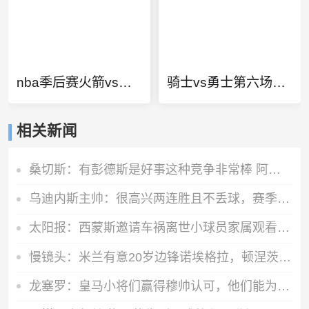
nba季后赛火箭vs湖人比赛
骑士vs勇士第六场视频
相关新闻
桑切斯：有彭德斯是好事这种竞争非常棒 阿隆索让事情变得简单
乌迪内斯主帅：很高兴两连胜且不丢球，赛季最重要目标是尽快保级
太阳报：西蒙斯邀请车祸离世小球员家属观看比赛，参观热刺基地
慢镜头：米兰有意20岁边锋诺埃格拉，顿涅茨克矿工要价4000万欧
龙塞罗：皇马小将们赢得穆帅认可，他们能为巨星们提供有力支援