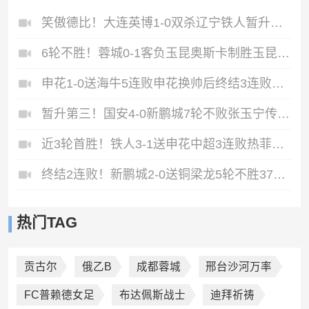
笑傲德比！大连英博1-0双杀辽宁铁人暂升第2斯坦丘远射制胜
6轮不胜！蓉城0-1客负玉昆奥斯卡制胜玉昆暂第三蓉城全场1射正
申花1-0送海牛5连败申花换帅后终结3连败阿苏埃助攻徐皓阳制胜
暂升第三！国安4-0新鹏城7轮不败张玉宁传射达万双响法比奥破门
近3轮首胜！铁人3-1送申花中超3连败热菲尼奥双响邦本宜裕传射
终结2连败！新鹏城2-0送铜梁龙5轮不胜37岁姜至鹏破门韦斯利建功
热门TAG
贡古尔
俄乙B
成都蓉城
邢台沙河万率
FC普赖德女足
布达佩斯战士
迪拜祈祷