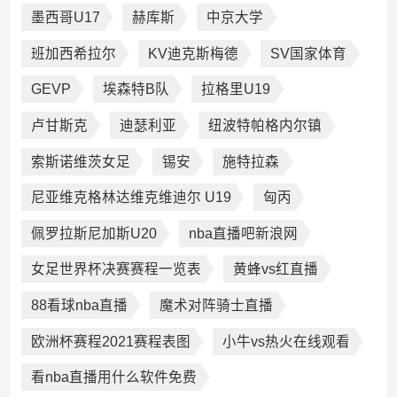
墨西哥U17
赫库斯
中京大学
班加西希拉尔
KV迪克斯梅德
SV国家体育
GEVP
埃森特B队
拉格里U19
卢甘斯克
迪瑟利亚
纽波特帕格内尔镇
索斯诺维茨女足
锡安
施特拉森
尼亚维克格林达维克维迪尔 U19
匈丙
佩罗拉斯尼加斯U20
nba直播吧新浪网
女足世界杯决赛赛程一览表
黄蜂vs红直播
88看球nba直播
魔术对阵骑士直播
欧洲杯赛程2021赛程表图
小牛vs热火在线观看
看nba直播用什么软件免费