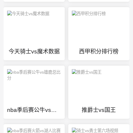
今天骑士vs魔术数据
西甲积分排行榜
nba季后赛公牛vs雄鹿总比分
推爵士vs国王